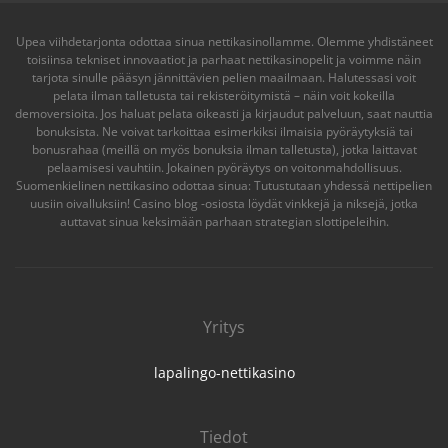
Upea viihdetarjonta odottaa sinua nettikasinollamme. Olemme yhdistäneet
toisiinsa tekniset innovaatiot ja parhaat nettikasinopelit ja voimme näin
tarjota sinulle pääsyn jännittävien pelien maailmaan. Halutessasi voit
pelata ilman talletusta tai rekisteröitymistä – näin voit kokeilla
demoversioita. Jos haluat pelata oikeasti ja kirjaudut palveluun, saat nauttia
bonuksista. Ne voivat tarkoittaa esimerkiksi ilmaisia pyöräytyksiä tai
bonusrahaa (meillä on myös bonuksia ilman talletusta), jotka laittavat
pelaamisesi vauhtiin. Jokainen pyöräytys on voitonmahdollisuus.
Suomenkielinen
nettikasino
odottaa sinua: Tutustutaan yhdessä nettipelien
uusiin oivalluksiin! Casino blog -osiosta löydät vinkkejä ja niksejä, jotka
auttavat sinua keksimään parhaan strategian slottipeleihin.
Yritys
lapalingo-nettikasino
Tiedot