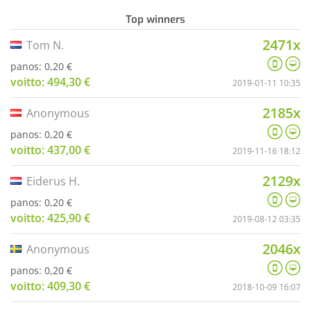
Top winners
2471x
Tom N.
panos: 0,20 €
voitto: 494,30 €
2019-01-11 10:35
2185x
Anonymous
panos: 0,20 €
voitto: 437,00 €
2019-11-16 18:12
2129x
Eiderus H.
panos: 0,20 €
voitto: 425,90 €
2019-08-12 03:35
2046x
Anonymous
panos: 0,20 €
voitto: 409,30 €
2018-10-09 16:07