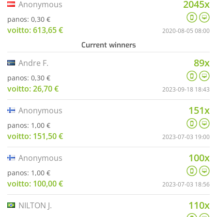
2045x
Anonymous
panos: 0,30 €
voitto: 613,65 €
2020-08-05 08:00
Current winners
89x
Andre F.
panos: 0,30 €
voitto: 26,70 €
2023-09-18 18:43
151x
Anonymous
panos: 1,00 €
voitto: 151,50 €
2023-07-03 19:00
100x
Anonymous
panos: 1,00 €
voitto: 100,00 €
2023-07-03 18:56
110x
NILTON J.