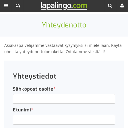
Yhteydenotto
Asiakaspalvelijamme vastaavat kysymyksiisi mielellään. Käytä
oheista yhteydenottolomaketta. Odotamme viestiäsi!
Yhteystiedot
Sähköpostiosoite
Etunimi