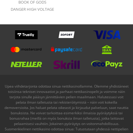
BOOK OF GODS
DANGER HIGH VOLTAGE
Upea viihdetarjonta odottaa sinua nettikasinollamme. Olemme yhdistäneet
toisiinsa tekniset innovaatiot ja parhaat nettikasinopelit ja voimme näin
tarjota sinulle pääsyn jännittävien pelien maailmaan. Halutessasi voit
pelata ilman talletusta tai rekisteröitymistä – näin voit kokeilla
demoversioita. Jos haluat pelata oikeasti ja kirjaudut palveluun, saat nauttia
bonuksista. Ne voivat tarkoittaa esimerkiksi ilmaisia pyöräytyksiä tai
bonusrahaa (meillä on myös bonuksia ilman talletusta), jotka laittavat
pelaamisesi vauhtiin. Jokainen pyöräytys on voitonmahdollisuus.
Suomenkielinen
nettikasino
odottaa sinua: Tutustutaan yhdessä nettipelien