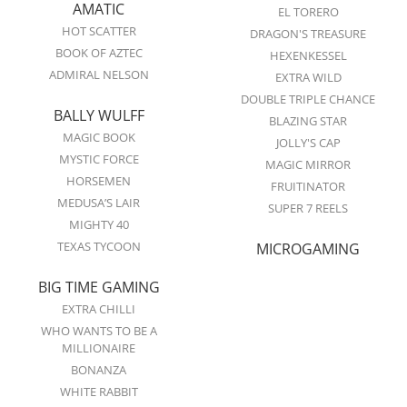
AMATIC
EL TORERO
HOT SCATTER
DRAGON'S TREASURE
BOOK OF AZTEC
HEXENKESSEL
ADMIRAL NELSON
EXTRA WILD
DOUBLE TRIPLE CHANCE
BALLY WULFF
BLAZING STAR
MAGIC BOOK
JOLLY'S CAP
MYSTIC FORCE
MAGIC MIRROR
HORSEMEN
FRUITINATOR
MEDUSA’S LAIR
SUPER 7 REELS
MIGHTY 40
TEXAS TYCOON
MICROGAMING
BIG TIME GAMING
EXTRA CHILLI
WHO WANTS TO BE A
MILLIONAIRE
BONANZA
WHITE RABBIT