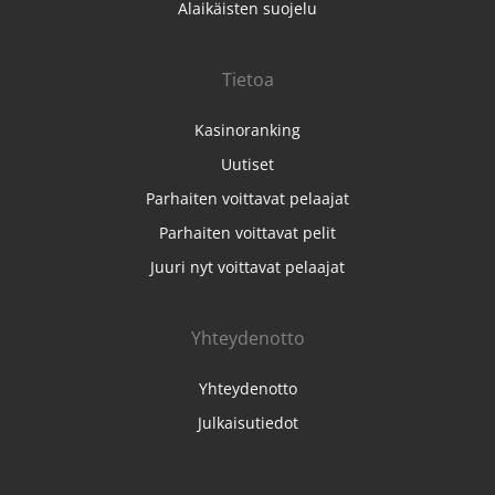
Alaikäisten suojelu
Tietoa
Kasinoranking
Uutiset
Parhaiten voittavat pelaajat
Parhaiten voittavat pelit
Juuri nyt voittavat pelaajat
Yhteydenotto
Yhteydenotto
Julkaisutiedot