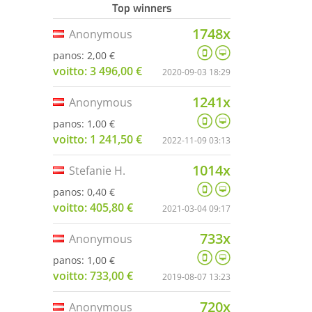
Top winners
1748x
Anonymous
panos: 2,00 €
voitto: 3 496,00 €
2020-09-03 18:29
1241x
Anonymous
panos: 1,00 €
voitto: 1 241,50 €
2022-11-09 03:13
1014x
Stefanie H.
panos: 0,40 €
voitto: 405,80 €
2021-03-04 09:17
733x
Anonymous
panos: 1,00 €
voitto: 733,00 €
2019-08-07 13:23
720x
Anonymous