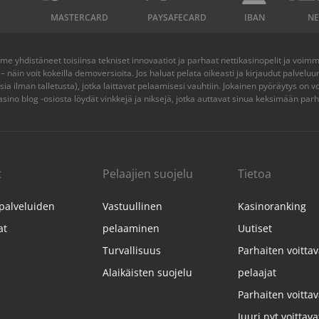
MASTERCARD
PAYSAFECARD
IBAN
NE
 yhdistäneet toisiinsa tekniset innovaatiot ja parhaat nettikasinopelit ja voimm
 – näin voit kokeilla demoversioita. Jos haluat pelata oikeasti ja kirjaudut palvelu
ia ilman talletusta), jotka laittavat pelaamisesi vauhtiin. Jokainen pyöräytys o
asino blog -osiosta löydät vinkkejä ja niksejä, jotka auttavat sinua keksimään parh
t
Pelaajien suojelu
Tietoa
palveluiden
Vastuullinen
Kasinoranking
at
pelaaminen
Uutiset
Turvallisuus
Parhaiten voittav
Alaikäisten suojelu
pelaajat
Parhaiten voittav
Juuri nyt voittava