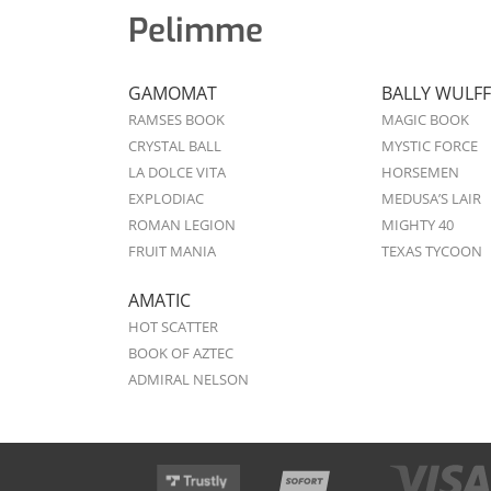
Pelimme
GAMOMAT
BALLY WULFF
RAMSES BOOK
MAGIC BOOK
CRYSTAL BALL
MYSTIC FORCE
LA DOLCE VITA
HORSEMEN
EXPLODIAC
MEDUSA’S LAIR
ROMAN LEGION
MIGHTY 40
FRUIT MANIA
TEXAS TYCOON
AMATIC
HOT SCATTER
BOOK OF AZTEC
ADMIRAL NELSON