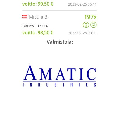
voitto: 99,50 €
2023-02-26 06:11
197x
Micula B.
panos: 0,50 €
voitto: 98,50 €
2023-02-26 00:01
Valmistaja: