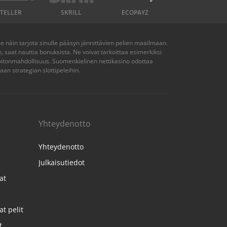
TELLER
SKRILL
ECOPAYZ
e näin tarjota sinulle pääsyn jännittävien pelien maailmaan.
un, saat nauttia bonuksista. Ne voivat tarkoittaa esimerkiksi
n voitonmahdollisuus. Suomenkielinen
nettikasino
odottaa
aan strategian slottipeleihin.
Yhteydenotto
Yhteydenotto
Julkaisutiedot
at
at pelit
t