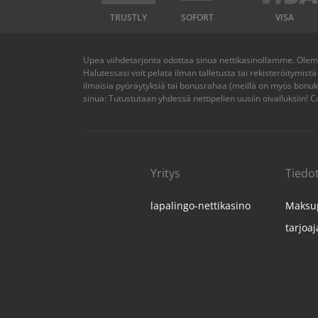
TRUSTLY
SOFORT
VISA
Upea viihdetarjonta odottaa sinua nettikasinollamme. Olemme
Halutessasi voit pelata ilman talletusta tai rekisteröitymistä
ilmaisia pyöräytyksiä tai bonusrahaa (meillä on myös bonuks
sinua: Tutustutaan yhdessä nettipelien uusiin oivalluksiin! C
Yritys
Tiedo
lapalingo-nettikasino
Maksu
tarjoaj