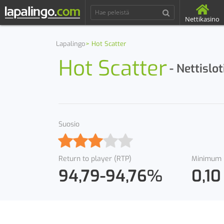
Nettikasino
Lapalingo
Hot Scatter
Hot Scatter
- Nettislo
Suosio
Return to player (RTP)
Minimum 
94,79
-
94,76
%
0,10