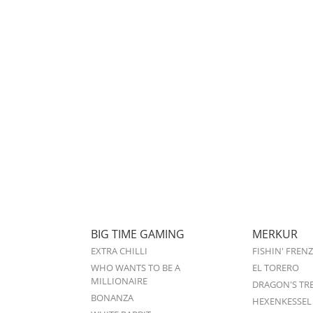
BIG TIME GAMING
MERKUR
EXTRA CHILLI
FISHIN' FREN
WHO WANTS TO BE A
EL TORERO
MILLIONAIRE
DRAGON'S TR
BONANZA
HEXENKESSEL