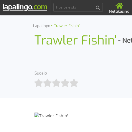
Nettikasino
Lapalingo
Trawler Fishin'
Trawler Fishin'
- Ne
Suosio