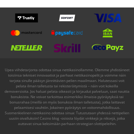
Upea viihdetarjonta odottaa sinua nettikasinollamme. Olemme yhdistäneet
toisiinsa tekniset innovaatiot ja parhaat nettikasinopelit ja voimme näin
tarjota sinulle pääsyn jännittävien pelien maailmaan. Halutessasi voit
pelata ilman talletusta tai rekisteröitymistä – näin voit kokeilla
demoversioita. Jos haluat pelata oikeasti ja kirjaudut palveluun, saat nauttia
bonuksista. Ne voivat tarkoittaa esimerkiksi ilmaisia pyöräytyksiä tai
bonusrahaa (meillä on myös bonuksia ilman talletusta), jotka laittavat
pelaamisesi vauhtiin. Jokainen pyöräytys on voitonmahdollisuus.
Suomenkielinen
nettikasino
odottaa sinua: Tutustutaan yhdessä nettipelien
uusiin oivalluksiin! Casino blog -osiosta löydät vinkkejä ja niksejä, jotka
auttavat sinua keksimään parhaan strategian slottipeleihin.