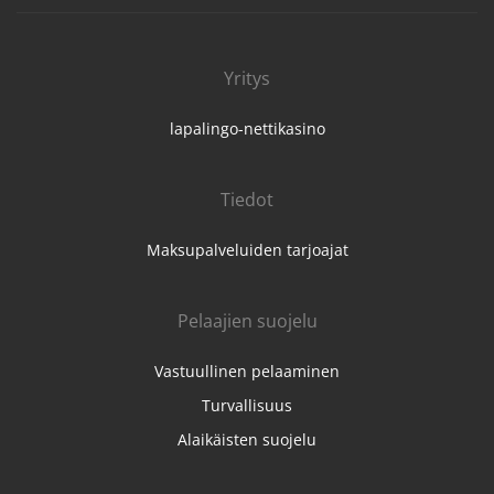
Yritys
lapalingo-nettikasino
Tiedot
Maksupalveluiden tarjoajat
Pelaajien suojelu
Vastuullinen pelaaminen
Turvallisuus
Alaikäisten suojelu