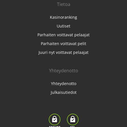
Tietoa
Kasinoranking
Uutiset
Parhaiten voittavat pelaajat
Parhaiten voittavat pelit
Juuri nyt voittavat pelaajat
Yhteydenotto
Yhteydenotto
Julkaisutiedot