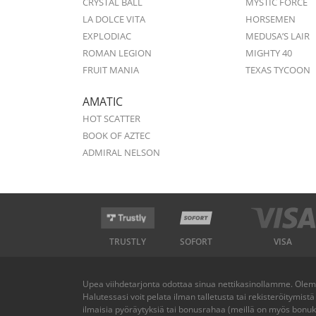
CRYSTAL BALL
MYSTIC FORCE
LA DOLCE VITA
HORSEMEN
EXPLODIAC
MEDUSA’S LAIR
ROMAN LEGION
MIGHTY 40
FRUIT MANIA
TEXAS TYCOON
AMATIC
HOT SCATTER
BOOK OF AZTEC
ADMIRAL NELSON
TRUSTLY
SOFORT
VISA
Upea viihdetarjonta odottaa sinua nettikasinollamme. Olemme
Halutessasi voit pelata ilman talletusta tai rekisteröitymistä
ilmaisia pyöräytyksiä tai bonusrahaa (meillä on myös bonuks