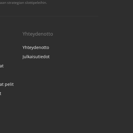
aan strategian slottipeleihin.
Yhteydenotto
Yhteydenotto
Julkaisutiedot
at
at pelit
t