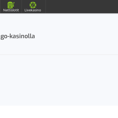
Nettislotit
Livekasino
ingo-kasinolla