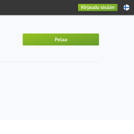
Kirjaudu sisään
Pelaa