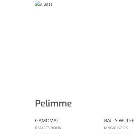
Pelimme
GAMOMAT
BALLY WULFF
RAMSES BOOK
MAGIC BOOK