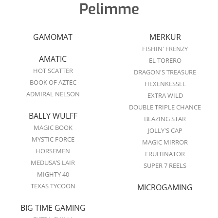
Pelimme
GAMOMAT
MERKUR
FISHIN' FRENZY
AMATIC
EL TORERO
HOT SCATTER
DRAGON'S TREASURE
BOOK OF AZTEC
HEXENKESSEL
ADMIRAL NELSON
EXTRA WILD
DOUBLE TRIPLE CHANCE
BALLY WULFF
BLAZING STAR
MAGIC BOOK
JOLLY'S CAP
MYSTIC FORCE
MAGIC MIRROR
HORSEMEN
FRUITINATOR
MEDUSA’S LAIR
SUPER 7 REELS
MIGHTY 40
TEXAS TYCOON
MICROGAMING
BIG TIME GAMING