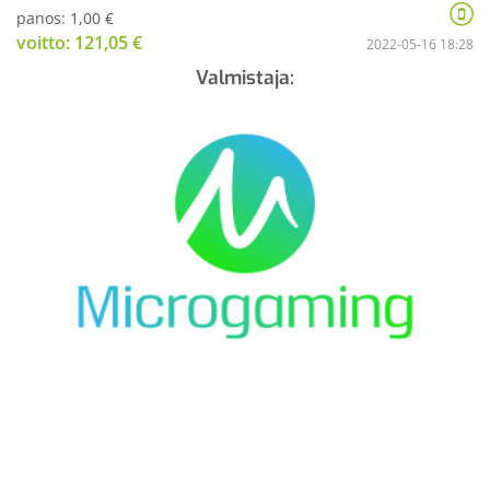
panos: 1,00 €
voitto: 121,05 €
2022-05-16 18:28
Valmistaja: