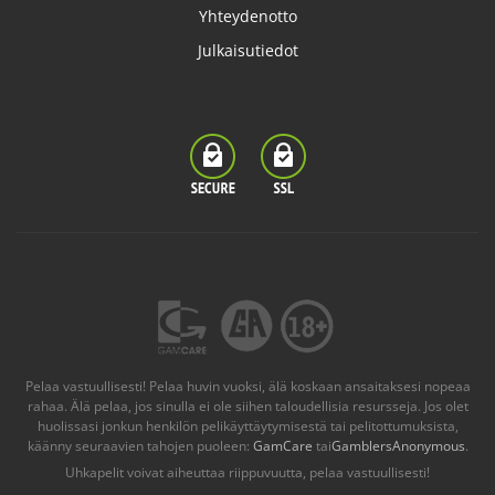
Yhteydenotto
Julkaisutiedot
Pelaa vastuullisesti! Pelaa huvin vuoksi, älä koskaan ansaitaksesi nopeaa
rahaa. Älä pelaa, jos sinulla ei ole siihen taloudellisia resursseja. Jos olet
huolissasi jonkun henkilön pelikäyttäytymisestä tai pelitottumuksista,
käänny seuraavien tahojen puoleen:
GamCare
tai
GamblersAnonymous
.
Uhkapelit voivat aiheuttaa riippuvuutta, pelaa vastuullisesti!