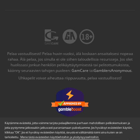
Pelaa vastuullisesti! Pelaa huvin vuoksi, älä koskaan ansaitaksesi nopeaa
rahaa. Älä pelaa, jos sinulla ei ole siihen taloudellisia resursseja. Jos olet
huolissasi jonkun henkilön pelikäyttäytymisestä tai pelitottumuksista,
käänny seuraavien tahojen puoleen:
GamCare
tai
GamblersAnonymous
.
Uhkapelit voivat aiheuttaa riippuvuutta, pelaa vastuullisesti!
Käytämme evästeitä, jotta voimme tarjota pelaajillemme parhaan mahdollisen pelikokemuksen ja
A special offer of free spins, no deposit bonus and free paysafecards can
jotta pystymme jatkossakin jatkuvasti parantamaan palveluamme. Jos hyväksyt evästeiden käytön,
be found at
gambleboost.com
klikkaa “OK”. Jos et hyväksy evästeiden käyttöä, sivusto ei välttämättä toimi aina kuten se on
tarkoitettu.
Mene tästä evästeiden käyttöehtoihin ja yksityisyyssehtoihin