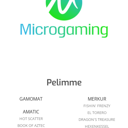
Pelimme
GAMOMAT
MERKUR
FISHIN' FRENZY
AMATIC
EL TORERO
HOT SCATTER
DRAGON'S TREASURE
BOOK OF AZTEC
HEXENKESSEL