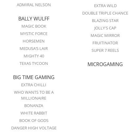
ADMIRAL NELSON
EXTRA WILD
DOUBLE TRIPLE CHANCE
BALLY WULFF
BLAZING STAR
MAGIC BOOK
JOLLY'S CAP
MYSTIC FORCE
MAGIC MIRROR
HORSEMEN
FRUITINATOR
MEDUSA’S LAIR
SUPER 7 REELS
MIGHTY 40
TEXAS TYCOON
MICROGAMING
BIG TIME GAMING
EXTRA CHILLI
WHO WANTS TO BE A
MILLIONAIRE
BONANZA
WHITE RABBIT
BOOK OF GODS
DANGER HIGH VOLTAGE