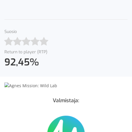
Suosio
Return to player (RTP)
92,45
%
Valmistaja: