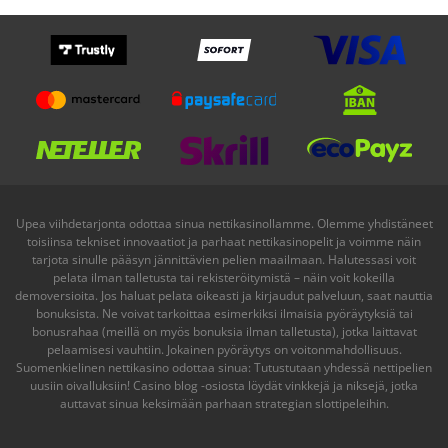
Upea viihdetarjonta odottaa sinua nettikasinollamme. Olemme yhdistäneet
toisiinsa tekniset innovaatiot ja parhaat nettikasinopelit ja voimme näin
tarjota sinulle pääsyn jännittävien pelien maailmaan. Halutessasi voit
pelata ilman talletusta tai rekisteröitymistä – näin voit kokeilla
demoversioita. Jos haluat pelata oikeasti ja kirjaudut palveluun, saat nauttia
bonuksista. Ne voivat tarkoittaa esimerkiksi ilmaisia pyöräytyksiä tai
bonusrahaa (meillä on myös bonuksia ilman talletusta), jotka laittavat
pelaamisesi vauhtiin. Jokainen pyöräytys on voitonmahdollisuus.
Suomenkielinen
nettikasino
odottaa sinua: Tutustutaan yhdessä nettipelien
uusiin oivalluksiin! Casino blog -osiosta löydät vinkkejä ja niksejä, jotka
auttavat sinua keksimään parhaan strategian slottipeleihin.