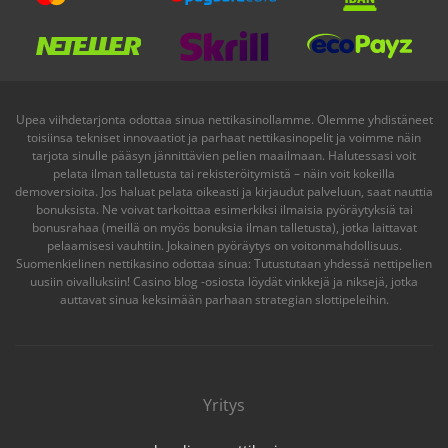
Upea viihdetarjonta odottaa sinua nettikasinollamme. Olemme yhdistäneet
toisiinsa tekniset innovaatiot ja parhaat nettikasinopelit ja voimme näin
tarjota sinulle pääsyn jännittävien pelien maailmaan. Halutessasi voit
pelata ilman talletusta tai rekisteröitymistä – näin voit kokeilla
demoversioita. Jos haluat pelata oikeasti ja kirjaudut palveluun, saat nauttia
bonuksista. Ne voivat tarkoittaa esimerkiksi ilmaisia pyöräytyksiä tai
bonusrahaa (meillä on myös bonuksia ilman talletusta), jotka laittavat
pelaamisesi vauhtiin. Jokainen pyöräytys on voitonmahdollisuus.
Suomenkielinen
nettikasino
odottaa sinua: Tutustutaan yhdessä nettipelien
uusiin oivalluksiin! Casino blog -osiosta löydät vinkkejä ja niksejä, jotka
auttavat sinua keksimään parhaan strategian slottipeleihin.
Yritys