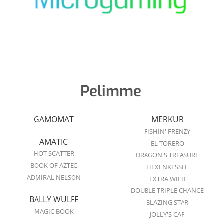
Pelimme
GAMOMAT
MERKUR
FISHIN' FRENZY
AMATIC
EL TORERO
HOT SCATTER
DRAGON'S TREASURE
BOOK OF AZTEC
HEXENKESSEL
ADMIRAL NELSON
EXTRA WILD
DOUBLE TRIPLE CHANCE
BALLY WULFF
BLAZING STAR
MAGIC BOOK
JOLLY'S CAP