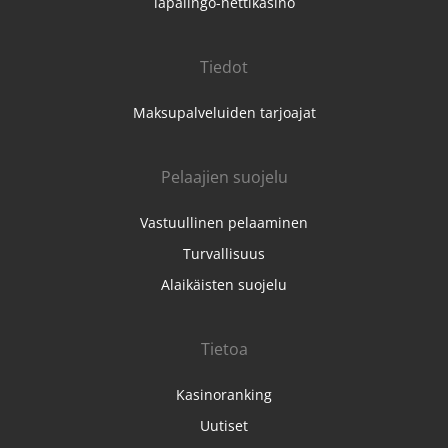
lapalingo-nettikasino
Tiedot
Maksupalveluiden tarjoajat
Pelaajien suojelu
Vastuullinen pelaaminen
Turvallisuus
Alaikäisten suojelu
Tietoa
Kasinoranking
Uutiset