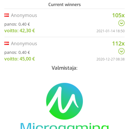
Current winners
105x
Anonymous
panos: 0,40 €
voitto: 42,30 €
2021-01-14 18:50
112x
Anonymous
panos: 0,40 €
voitto: 45,00 €
2020-12-27 08:38
Valmistaja: