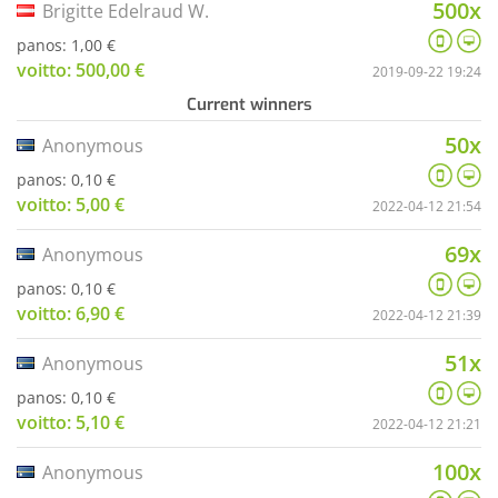
500x
Brigitte Edelraud W.
panos: 1,00 €
voitto: 500,00 €
2019-09-22 19:24
Current winners
50x
Anonymous
panos: 0,10 €
voitto: 5,00 €
2022-04-12 21:54
69x
Anonymous
panos: 0,10 €
voitto: 6,90 €
2022-04-12 21:39
51x
Anonymous
panos: 0,10 €
voitto: 5,10 €
2022-04-12 21:21
100x
Anonymous