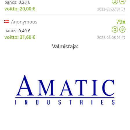
panos: 0,20 €
voitto: 20,00 €
2022-03-07 01:31
79x
Anonymous
panos: 0,40 €
voitto: 31,60 €
2022-02-03 01:47
Valmistaja: