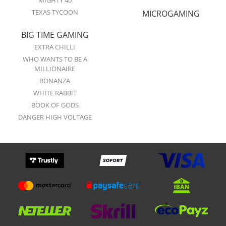
MIGHTY 40
TEXAS TYCOON
MICROGAMING
BIG TIME GAMING
EXTRA CHILLI
WHO WANTS TO BE A
MILLIONAIRE
BONANZA
WHITE RABBIT
BOOK OF GODS
DANGER HIGH VOLTAGE