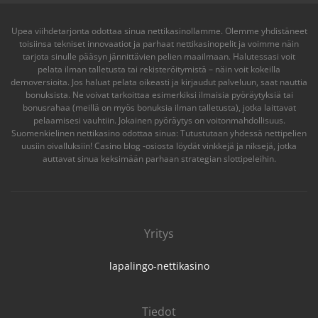
Upea viihdetarjonta odottaa sinua nettikasinollamme. Olemme yhdistäneet
toisiinsa tekniset innovaatiot ja parhaat nettikasinopelit ja voimme näin
tarjota sinulle pääsyn jännittävien pelien maailmaan. Halutessasi voit
pelata ilman talletusta tai rekisteröitymistä – näin voit kokeilla
demoversioita. Jos haluat pelata oikeasti ja kirjaudut palveluun, saat nauttia
bonuksista. Ne voivat tarkoittaa esimerkiksi ilmaisia pyöräytyksiä tai
bonusrahaa (meillä on myös bonuksia ilman talletusta), jotka laittavat
pelaamisesi vauhtiin. Jokainen pyöräytys on voitonmahdollisuus.
Suomenkielinen
nettikasino
odottaa sinua: Tutustutaan yhdessä nettipelien
uusiin oivalluksiin! Casino blog -osiosta löydät vinkkejä ja niksejä, jotka
auttavat sinua keksimään parhaan strategian slottipeleihin.
Yritys
lapalingo-nettikasino
Tiedot