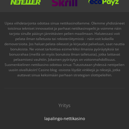
Upea viihdetarjonta odottaa sinua nettikasinollamme. Olemme yhdistäneet
toisiinsa tekniset innovaatiot ja parhaat nettikasinopelit ja voimme näin
tarjota sinulle pääsyn jännittävien pelien maailmaan. Halutessasi voit
pelata ilman talletusta tai rekisteröitymistä – näin voit kokeilla
demoversioita. Jos haluat pelata oikeasti ja kirjaudut palveluun, saat nauttia
bonuksista. Ne voivat tarkoittaa esimerkiksi ilmaisia pyöräytyksiä tai
bonusrahaa (meillä on myös bonuksia ilman talletusta), jotka laittavat
pelaamisesi vauhtiin. Jokainen pyöräytys on voitonmahdollisuus.
Suomenkielinen
nettikasino
odottaa sinua: Tutustutaan yhdessä nettipelien
uusiin oivalluksiin! Casino blog -osiosta löydät vinkkejä ja niksejä, jotka
auttavat sinua keksimään parhaan strategian slottipeleihin.
Yritys
lapalingo-nettikasino