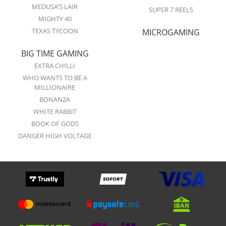
MEDUSA’S LAIR
SUPER 7 REELS
MIGHTY 40
TEXAS TYCOON
MICROGAMING
BIG TIME GAMING
EXTRA CHILLI
WHO WANTS TO BE A
MILLIONAIRE
BONANZA
WHITE RABBIT
BOOK OF GODS
DANGER HIGH VOLTAGE