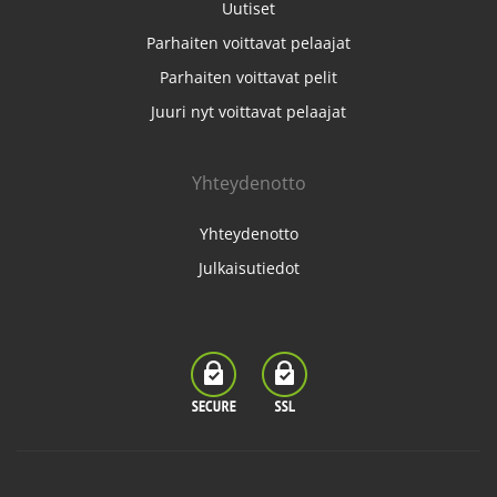
Uutiset
Parhaiten voittavat pelaajat
Parhaiten voittavat pelit
Juuri nyt voittavat pelaajat
Yhteydenotto
Yhteydenotto
Julkaisutiedot