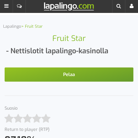
Lapalingo
Fruit Star
Fruit Star
- Nettislotit lapalingo-kasinolla
Pelaa
Suosio
Return to player (RTP)