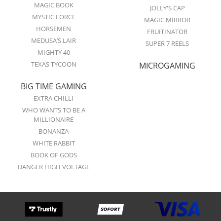
MAGIC BOOK
JOLLY'S CAP
MYSTIC FORCE
MAGIC MIRROR
HORSEMEN
FRUITINATOR
MEDUSA’S LAIR
SUPER 7 REELS
MIGHTY 40
TEXAS TYCOON
MICROGAMING
BIG TIME GAMING
EXTRA CHILLI
WHO WANTS TO BE A
MILLIONAIRE
BONANZA
WHITE RABBIT
BOOK OF GODS
DANGER HIGH VOLTAGE