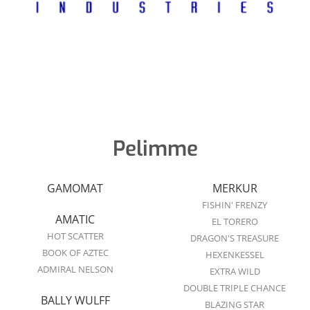
Pelimme
GAMOMAT
MERKUR
FISHIN' FRENZY
AMATIC
EL TORERO
HOT SCATTER
DRAGON'S TREASURE
BOOK OF AZTEC
HEXENKESSEL
ADMIRAL NELSON
EXTRA WILD
DOUBLE TRIPLE CHANCE
BALLY WULFF
BLAZING STAR