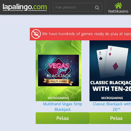
Nettikasino
We have hundreds of games ready do play at lapali
Multihand Vegas Strip
Classic Blackjack wit
Blackjack
20™
Pelaa
Pelaa