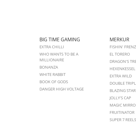
BIG TIME GAMING
MERKUR
EXTRA CHILLI
FISHIN' FREN
WHO WANTS TO BE A
EL TORERO
MILLIONAIRE
DRAGON'S TR
BONANZA
HEXENKESSEL
WHITE RABBIT
EXTRA WILD
BOOK OF GODS
DOUBLE TRIP
DANGER HIGH VOLTAGE
BLAZING STAR
JOLLY'S CAP
MAGIC MIRRO
FRUITINATOR
SUPER 7 REEL