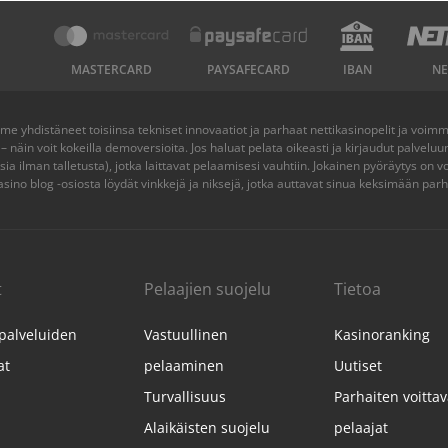
MASTERCARD
PAYSAFECARD
IBAN
NE
 yhdistäneet toisiinsa tekniset innovaatiot ja parhaat nettikasinopelit ja voimm
 – näin voit kokeilla demoversioita. Jos haluat pelata oikeasti ja kirjaudut palvelu
ia ilman talletusta), jotka laittavat pelaamisesi vauhtiin. Jokainen pyöräytys o
asino blog -osiosta löydät vinkkejä ja niksejä, jotka auttavat sinua keksimään parh
t
Pelaajien suojelu
Tietoa
palveluiden
Vastuullinen
Kasinoranking
at
pelaaminen
Uutiset
Turvallisuus
Parhaiten voittav
Alaikäisten suojelu
pelaajat