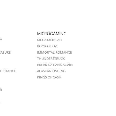
MICROGAMING
ZY
MEGA MOOLAH
BOOK OF OZ
EASURE
IMMORTAL ROMANCE
THUNDERSTRUCK
BREAK DA BANK AGAIN
LE CHANCE
ALASKAN FISHING
KINGS OF CASH
R
S