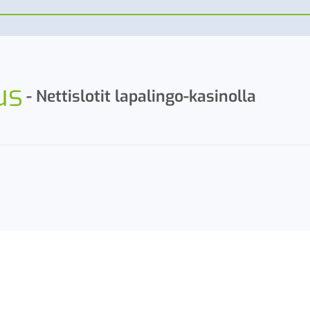
us
- Nettislotit lapalingo-kasinolla