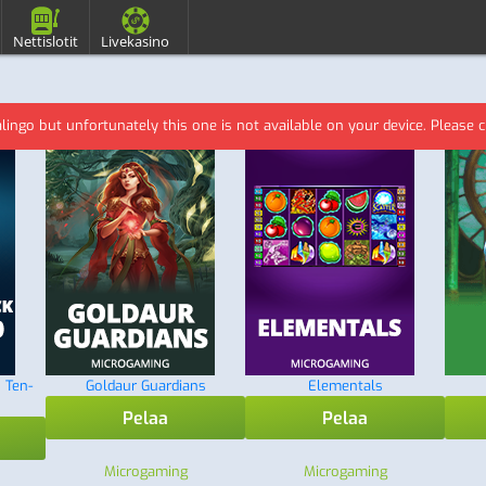
Nettislotit
Livekasino
ngo but unfortunately this one is not available on your device. Please c
h Ten-
Goldaur Guardians
Elementals
Pelaa
Pelaa
Microgaming
Microgaming