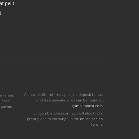
at pelit
t
A special offer of free spins, no deposit bonus
aa rahaa.
and free paysafecards can be found at
lissasi
gambleboost.com
raavien
On gambleboost.com you will also find a
great place to exchange in the
online casino
forum
.