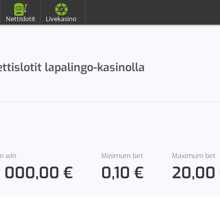
Nettislotit
Livekasino
ettislotit lapalingo-kasinolla
m win
Minimum bet
Maximum bet
 000,00 €
0,10 €
20,00