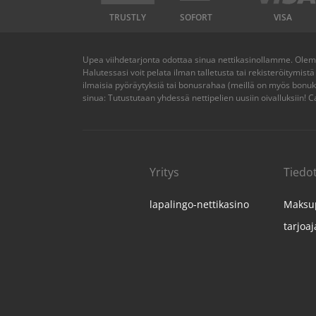
TRUSTLY
SOFORT
VISA
Upea viihdetarjonta odottaa sinua nettikasinollamme. Olemme
Halutessasi voit pelata ilman talletusta tai rekisteröitymistä
ilmaisia pyöräytyksiä tai bonusrahaa (meillä on myös bonuks
sinua: Tutustutaan yhdessä nettipelien uusiin oivalluksiin! C
Yritys
Tiedo
lapalingo-nettikasino
Maksu
tarjoaj