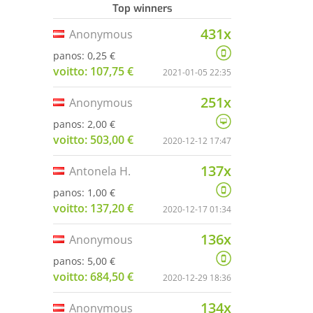
Top winners
431x
Anonymous
panos: 0,25 €
voitto: 107,75 €
2021-01-05 22:35
251x
Anonymous
panos: 2,00 €
voitto: 503,00 €
2020-12-12 17:47
137x
Antonela H.
panos: 1,00 €
voitto: 137,20 €
2020-12-17 01:34
136x
Anonymous
panos: 5,00 €
voitto: 684,50 €
2020-12-29 18:36
134x
Anonymous