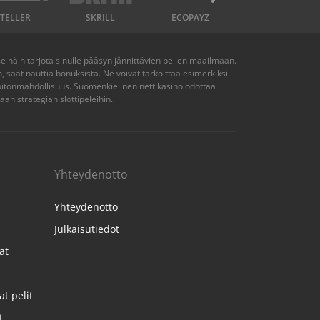
TELLER
SKRILL
ECOPAYZ
e näin tarjota sinulle pääsyn jännittävien pelien maailmaan.
un, saat nauttia bonuksista. Ne voivat tarkoittaa esimerkiksi
n voitonmahdollisuus. Suomenkielinen
nettikasino
odottaa
aan strategian slottipeleihin.
Yhteydenotto
Yhteydenotto
Julkaisutiedot
at
at pelit
t