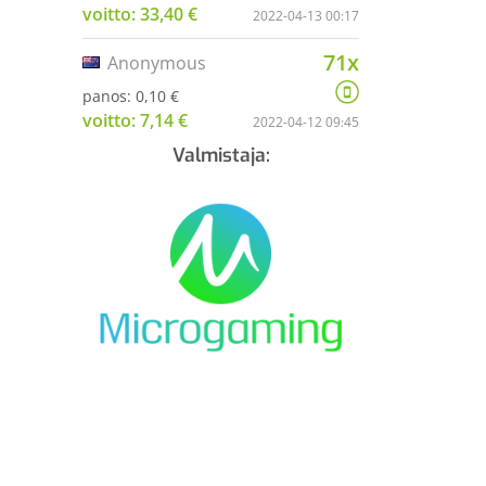
voitto: 33,40 €
2022-04-13 00:17
71x
Anonymous
panos: 0,10 €
voitto: 7,14 €
2022-04-12 09:45
Valmistaja: