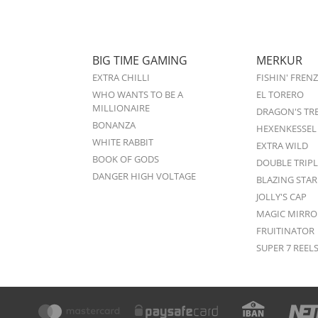
BIG TIME GAMING
MERKUR
EXTRA CHILLI
FISHIN' FREN
WHO WANTS TO BE A
EL TORERO
MILLIONAIRE
DRAGON'S TR
BONANZA
HEXENKESSEL
WHITE RABBIT
EXTRA WILD
BOOK OF GODS
DOUBLE TRIP
DANGER HIGH VOLTAGE
BLAZING STAR
JOLLY'S CAP
MAGIC MIRRO
FRUITINATOR
SUPER 7 REEL