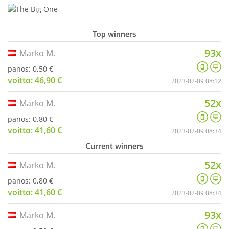
Top winners
93x
Marko M.
panos: 0,50 €
voitto: 46,90 €
2023-02-09 08:12
52x
Marko M.
panos: 0,80 €
voitto: 41,60 €
2023-02-09 08:34
Current winners
52x
Marko M.
panos: 0,80 €
voitto: 41,60 €
2023-02-09 08:34
93x
Marko M.