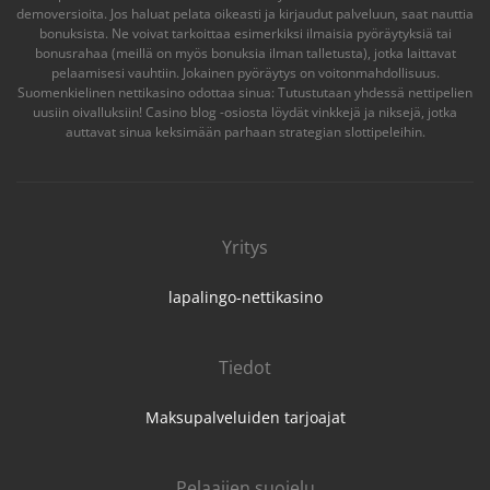
demoversioita. Jos haluat pelata oikeasti ja kirjaudut palveluun, saat nauttia
bonuksista. Ne voivat tarkoittaa esimerkiksi ilmaisia pyöräytyksiä tai
bonusrahaa (meillä on myös bonuksia ilman talletusta), jotka laittavat
pelaamisesi vauhtiin. Jokainen pyöräytys on voitonmahdollisuus.
Suomenkielinen
nettikasino
odottaa sinua: Tutustutaan yhdessä nettipelien
uusiin oivalluksiin! Casino blog -osiosta löydät vinkkejä ja niksejä, jotka
auttavat sinua keksimään parhaan strategian slottipeleihin.
Yritys
lapalingo-nettikasino
Tiedot
Maksupalveluiden tarjoajat
Pelaajien suojelu