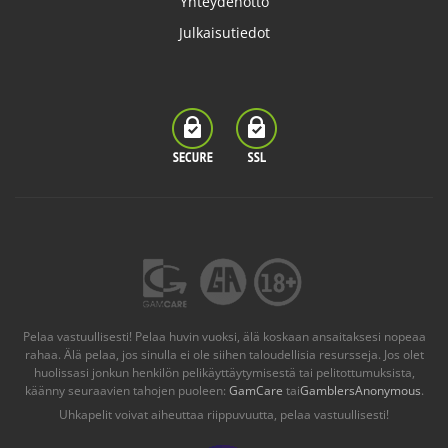
Yhteydenotto
Julkaisutiedot
Pelaa vastuullisesti! Pelaa huvin vuoksi, älä koskaan ansaitaksesi nopeaa
rahaa. Älä pelaa, jos sinulla ei ole siihen taloudellisia resursseja. Jos olet
huolissasi jonkun henkilön pelikäyttäytymisestä tai pelitottumuksista,
käänny seuraavien tahojen puoleen:
GamCare
tai
GamblersAnonymous
.
Uhkapelit voivat aiheuttaa riippuvuutta, pelaa vastuullisesti!