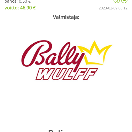
panos: 0,50 €
voitto: 46,90 €
2023-02-09 08:12
Valmistaja: