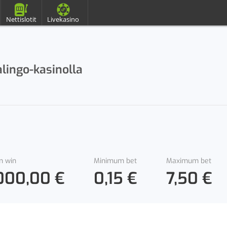
Nettislotit
Livekasino
palingo-kasinolla
 win
Minimum bet
Maximum bet
000,00 €
0,15 €
7,50 €