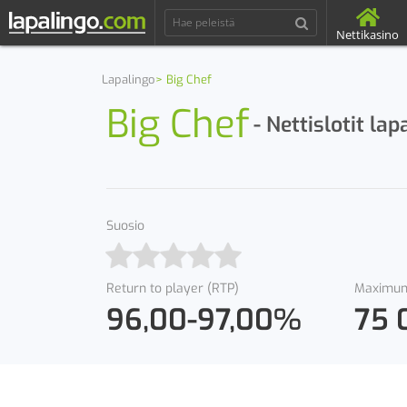
Nettikasino
Lapalingo
Big Chef
Big Chef
- Nettislotit la
Suosio
Return to player (RTP)
Maximum
96,00
-
97,00
%
75 