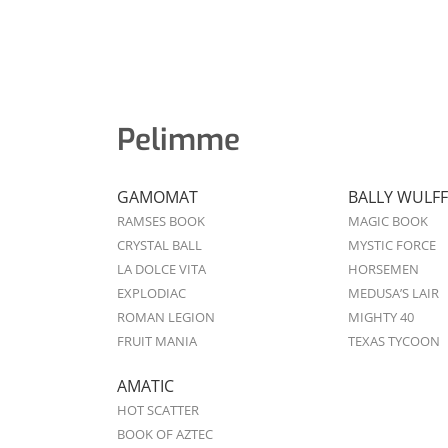
Pelimme
GAMOMAT
BALLY WULFF
RAMSES BOOK
MAGIC BOOK
CRYSTAL BALL
MYSTIC FORCE
LA DOLCE VITA
HORSEMEN
EXPLODIAC
MEDUSA’S LAIR
ROMAN LEGION
MIGHTY 40
FRUIT MANIA
TEXAS TYCOON
AMATIC
HOT SCATTER
BOOK OF AZTEC