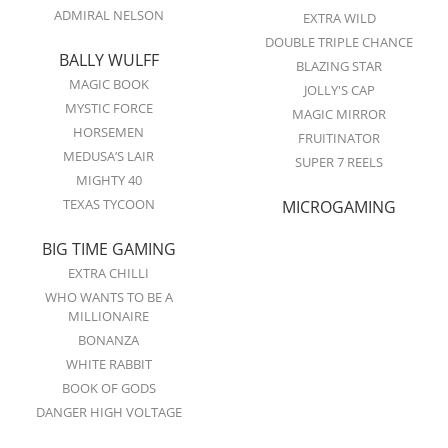
ADMIRAL NELSON
EXTRA WILD
DOUBLE TRIPLE CHANCE
BALLY WULFF
BLAZING STAR
MAGIC BOOK
JOLLY'S CAP
MYSTIC FORCE
MAGIC MIRROR
HORSEMEN
FRUITINATOR
MEDUSA’S LAIR
SUPER 7 REELS
MIGHTY 40
TEXAS TYCOON
MICROGAMING
BIG TIME GAMING
EXTRA CHILLI
WHO WANTS TO BE A
MILLIONAIRE
BONANZA
WHITE RABBIT
BOOK OF GODS
DANGER HIGH VOLTAGE