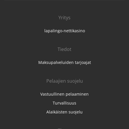
Yritys
lapalingo-nettikasino
Tiedot
Maksupalveluiden tarjoajat
Pelaajien suojelu
Vastuullinen pelaaminen
Turvallisuus
Alaikäisten suojelu