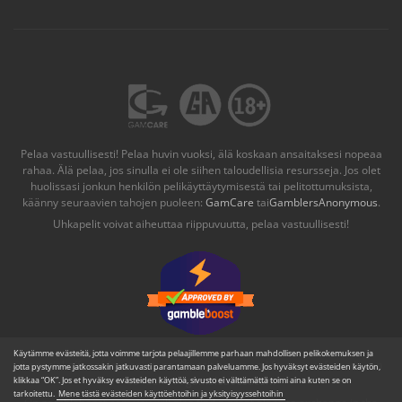
Pelaa vastuullisesti! Pelaa huvin vuoksi, älä koskaan ansaitaksesi nopeaa
rahaa. Älä pelaa, jos sinulla ei ole siihen taloudellisia resursseja. Jos olet
huolissasi jonkun henkilön pelikäyttäytymisestä tai pelitottumuksista,
käänny seuraavien tahojen puoleen:
GamCare
tai
GamblersAnonymous
.
Uhkapelit voivat aiheuttaa riippuvuutta, pelaa vastuullisesti!
Käytämme evästeitä, jotta voimme tarjota pelaajillemme parhaan mahdollisen pelikokemuksen ja
A special offer of free spins, no deposit bonus and free paysafecards can
jotta pystymme jatkossakin jatkuvasti parantamaan palveluamme. Jos hyväksyt evästeiden käytön,
be found at
gambleboost.com
klikkaa “OK”. Jos et hyväksy evästeiden käyttöä, sivusto ei välttämättä toimi aina kuten se on
tarkoitettu.
Mene tästä evästeiden käyttöehtoihin ja yksityisyyssehtoihin