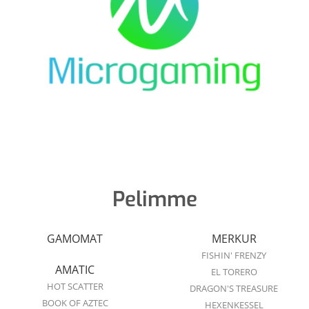
Pelimme
GAMOMAT
MERKUR
FISHIN' FRENZY
AMATIC
EL TORERO
HOT SCATTER
DRAGON'S TREASURE
BOOK OF AZTEC
HEXENKESSEL