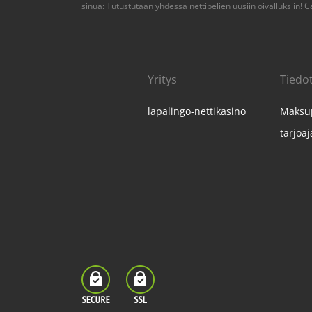
sinua: Tutustutaan yhdessä nettipelien uusiin oivalluksiin! C
Yritys
Tiedo
lapalingo-nettikasino
Maksu
tarjoaj