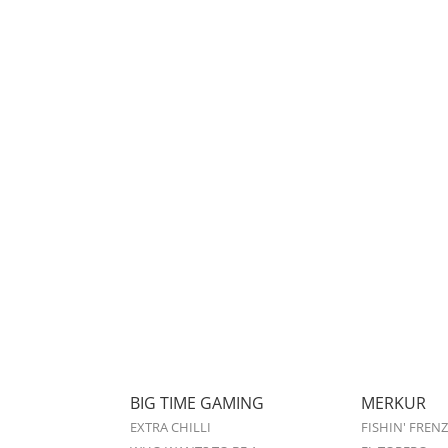
BIG TIME GAMING
MERKUR
EXTRA CHILLI
FISHIN' FREN