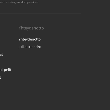
aan strategian slottipeleihin.
Yhteydenotto
Yhteydenotto
Julkaisutiedot
at
at pelit
t