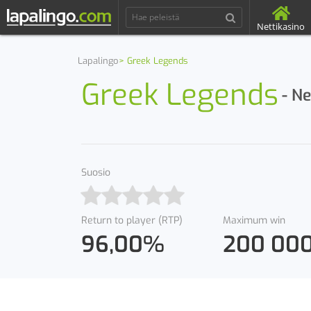
Nettikasino
Lapalingo
Greek Legends
Greek Legends
- Ne
Suosio
Return to player (RTP)
Maximum win
96,00
%
200 000