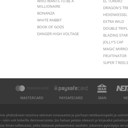
WHO WANTS TO BE A
EL TORERO
MILLIONAIRE
DRAGON'S TR
BONANZA
HEXENKESSEL
WHITE RABBIT
EXTRA WILD
BOOK OF GODS
DOUBLE TRIP
DANGER HIGH VOLTAGE
BLAZING STAR
JOLLY'S CAP
MAGIC MIRRO
FRUITINATOR
SUPER 7 REEL
MASTERCARD
PAYSAFECARD
IBAN
NE
 yhdistäneet toisiinsa tekniset innovaatiot ja parhaat nettikasinopelit ja voimm
 – näin voit kokeilla demoversioita. Jos haluat pelata oikeasti ja kirjaudut palvelu
ia ilman talletusta), jotka laittavat pelaamisesi vauhtiin. Jokainen pyöräytys o