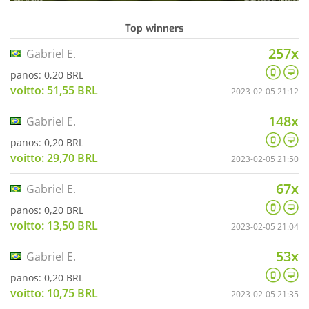
Top winners
257x
Gabriel E.
panos: 0,20 BRL
voitto: 51,55 BRL
2023-02-05 21:12
148x
Gabriel E.
panos: 0,20 BRL
voitto: 29,70 BRL
2023-02-05 21:50
67x
Gabriel E.
panos: 0,20 BRL
voitto: 13,50 BRL
2023-02-05 21:04
53x
Gabriel E.
panos: 0,20 BRL
voitto: 10,75 BRL
2023-02-05 21:35