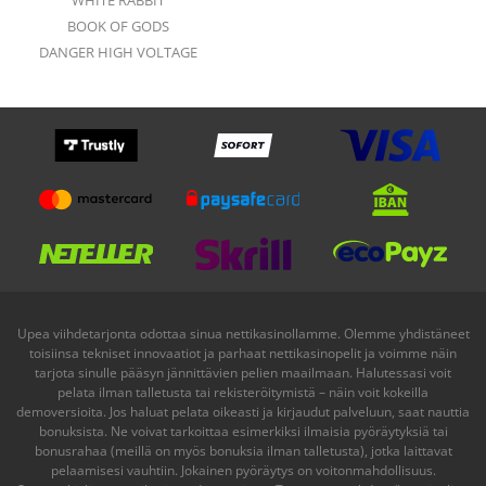
BOOK OF GODS
DANGER HIGH VOLTAGE
Upea viihdetarjonta odottaa sinua nettikasinollamme. Olemme yhdistäneet
toisiinsa tekniset innovaatiot ja parhaat nettikasinopelit ja voimme näin
tarjota sinulle pääsyn jännittävien pelien maailmaan. Halutessasi voit
pelata ilman talletusta tai rekisteröitymistä – näin voit kokeilla
demoversioita. Jos haluat pelata oikeasti ja kirjaudut palveluun, saat nauttia
bonuksista. Ne voivat tarkoittaa esimerkiksi ilmaisia pyöräytyksiä tai
bonusrahaa (meillä on myös bonuksia ilman talletusta), jotka laittavat
pelaamisesi vauhtiin. Jokainen pyöräytys on voitonmahdollisuus.