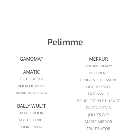
Pelimme
GAMOMAT
MERKUR
FISHIN' FRENZY
AMATIC
EL TORERO
HOT SCATTER
DRAGON'S TREASURE
BOOK OF AZTEC
HEXENKESSEL
ADMIRAL NELSON
EXTRA WILD
DOUBLE TRIPLE CHANCE
BALLY WULFF
BLAZING STAR
MAGIC BOOK
JOLLY'S CAP
MYSTIC FORCE
MAGIC MIRROR
HORSEMEN
FRUITINATOR