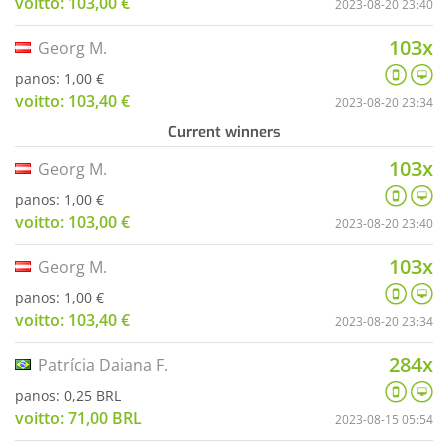
voitto: 103,00 €
2023-08-20 23:40
103x
Georg M.
panos: 1,00 €
voitto: 103,40 €
2023-08-20 23:34
Current winners
103x
Georg M.
panos: 1,00 €
voitto: 103,00 €
2023-08-20 23:40
103x
Georg M.
panos: 1,00 €
voitto: 103,40 €
2023-08-20 23:34
284x
Patrícia Daiana F.
panos: 0,25 BRL
voitto: 71,00 BRL
2023-08-15 05:54