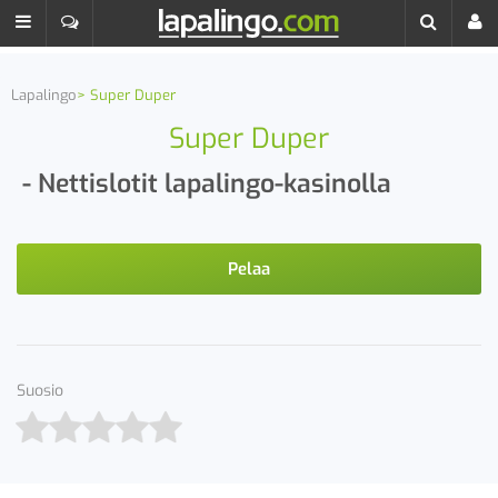
Lapalingo
Super Duper
Super Duper
- Nettislotit lapalingo-kasinolla
Pelaa
Suosio