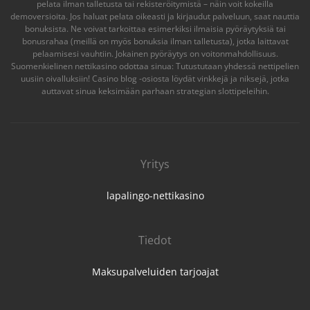
pelata ilman talletusta tai rekisteröitymistä – näin voit kokeilla
demoversioita. Jos haluat pelata oikeasti ja kirjaudut palveluun, saat nauttia
bonuksista. Ne voivat tarkoittaa esimerkiksi ilmaisia pyöräytyksiä tai
bonusrahaa (meillä on myös bonuksia ilman talletusta), jotka laittavat
pelaamisesi vauhtiin. Jokainen pyöräytys on voitonmahdollisuus.
Suomenkielinen
nettikasino
odottaa sinua: Tutustutaan yhdessä nettipelien
uusiin oivalluksiin! Casino blog -osiosta löydät vinkkejä ja niksejä, jotka
auttavat sinua keksimään parhaan strategian slottipeleihin.
Yritys
lapalingo-nettikasino
Tiedot
Maksupalveluiden tarjoajat