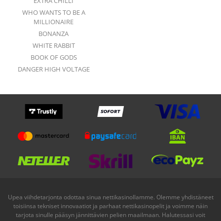
EXTRA CHILLI
WHO WANTS TO BE A
MILLIONAIRE
BONANZA
WHITE RABBIT
BOOK OF GODS
DANGER HIGH VOLTAGE
Upea viihdetarjonta odottaa sinua nettikasinollamme. Olemme yhdistäneet
toisiinsa tekniset innovaatiot ja parhaat nettikasinopelit ja voimme näin
tarjota sinulle pääsyn jännittävien pelien maailmaan. Halutessasi voit