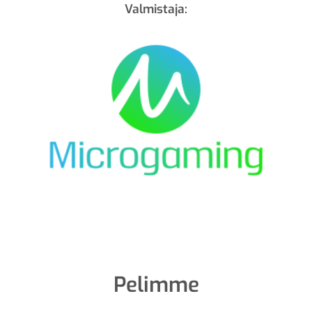
Valmistaja:
Pelimme