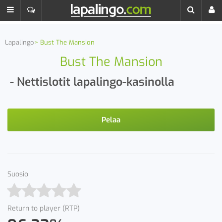
Lapalingo
Bust The Mansion
Bust The Mansion
- Nettislotit lapalingo-kasinolla
Pelaa
Suosio
Return to player (RTP)