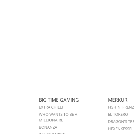
BIG TIME GAMING
MERKUR
EXTRA CHILLI
FISHIN' FREN
WHO WANTS TO BE A
EL TORERO
MILLIONAIRE
DRAGON'S TR
BONANZA
HEXENKESSEL