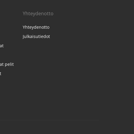
Yhteydenotto
Yhteydenotto
Julkaisutiedot
at
at pelit
t