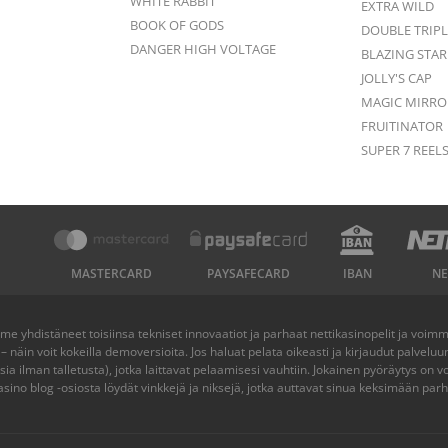
WHITE RABBIT
EXTRA WILD
BOOK OF GODS
DOUBLE TRIP
DANGER HIGH VOLTAGE
BLAZING STAR
JOLLY'S CAP
MAGIC MIRRO
FRUITINATOR
SUPER 7 REEL
MASTERCARD
PAYSAFECARD
IBAN
NE
 yhdistäneet toisiinsa tekniset innovaatiot ja parhaat nettikasinopelit ja voimm
 – näin voit kokeilla demoversioita. Jos haluat pelata oikeasti ja kirjaudut palvelu
ia ilman talletusta), jotka laittavat pelaamisesi vauhtiin. Jokainen pyöräytys o
asino blog -osiosta löydät vinkkejä ja niksejä, jotka auttavat sinua keksimään parh