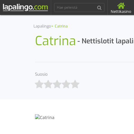
Nettikasino
Lapalingo
Catrina
Catrina
- Nettislotit lapa
Suosio