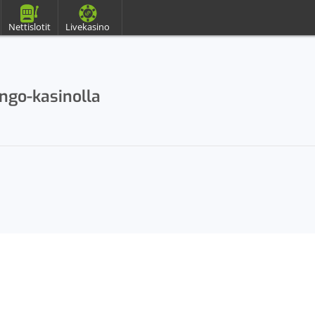
Nettislotit
Livekasino
lingo-kasinolla