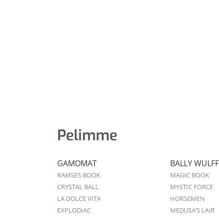
Pelimme
GAMOMAT
BALLY WULFF
RAMSES BOOK
MAGIC BOOK
CRYSTAL BALL
MYSTIC FORCE
LA DOLCE VITA
HORSEMEN
EXPLODIAC
MEDUSA’S LAIR