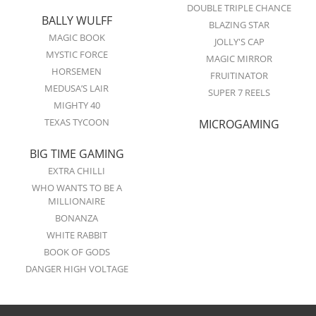
DOUBLE TRIPLE CHANCE
BALLY WULFF
BLAZING STAR
MAGIC BOOK
JOLLY'S CAP
MYSTIC FORCE
MAGIC MIRROR
HORSEMEN
FRUITINATOR
MEDUSA’S LAIR
SUPER 7 REELS
MIGHTY 40
TEXAS TYCOON
MICROGAMING
BIG TIME GAMING
EXTRA CHILLI
WHO WANTS TO BE A
MILLIONAIRE
BONANZA
WHITE RABBIT
BOOK OF GODS
DANGER HIGH VOLTAGE