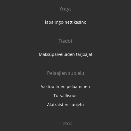
Yritys
lapalingo-nettikasino
Tiedot
Maksupalveluiden tarjoajat
Pelaajien suojelu
Vastuullinen pelaaminen
Turvallisuus
Alaikäisten suojelu
Tietoa