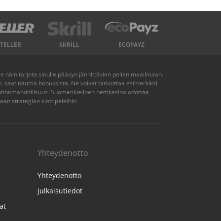
TELLER
SKRILL
ECOPAYZ
e näin tarjota sinulle pääsyn jännittävien pelien maailmaan.
un, saat nauttia bonuksista. Ne voivat tarkoittaa esimerkiksi
n voitonmahdollisuus. Suomenkielinen
nettikasino
odottaa
aan strategian slottipeleihin.
Yhteydenotto
Yhteydenotto
Julkaisutiedot
at