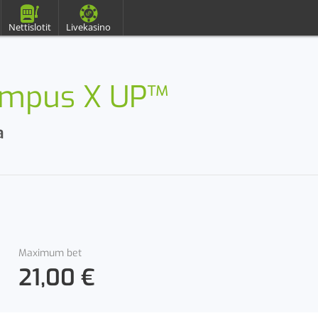
Nettislotit
Livekasino
lympus X UP™
a
Maximum bet
21,00 €