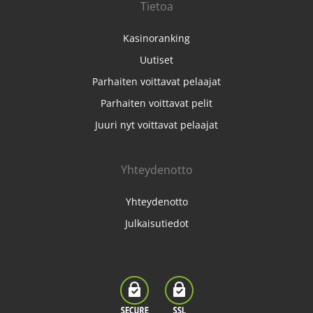
Tietoa
Kasinoranking
Uutiset
Parhaiten voittavat pelaajat
Parhaiten voittavat pelit
Juuri nyt voittavat pelaajat
Yhteydenotto
Yhteydenotto
Julkaisutiedot