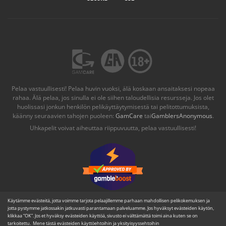
Pelaa vastuullisesti! Pelaa huvin vuoksi, älä koskaan ansaitaksesi nopeaa
rahaa. Älä pelaa, jos sinulla ei ole siihen taloudellisia resursseja. Jos olet
huolissasi jonkun henkilön pelikäyttäytymisestä tai pelitottumuksista,
käänny seuraavien tahojen puoleen:
GamCare
tai
GamblersAnonymous
.
Uhkapelit voivat aiheuttaa riippuvuutta, pelaa vastuullisesti!
Käytämme evästeitä, jotta voimme tarjota pelaajillemme parhaan mahdollisen pelikokemuksen ja
A special offer of free spins, no deposit bonus and free paysafecards can
jotta pystymme jatkossakin jatkuvasti parantamaan palveluamme. Jos hyväksyt evästeiden käytön,
be found at
gambleboost.com
klikkaa “OK”. Jos et hyväksy evästeiden käyttöä, sivusto ei välttämättä toimi aina kuten se on
tarkoitettu.
Mene tästä evästeiden käyttöehtoihin ja yksityisyyssehtoihin