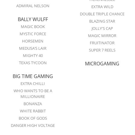
ADMIRAL NELSON
EXTRA WILD
DOUBLE TRIPLE CHANCE
BALLY WULFF
BLAZING STAR
MAGIC BOOK
JOLLY'S CAP
MYSTIC FORCE
MAGIC MIRROR
HORSEMEN
FRUITINATOR
MEDUSA’S LAIR
SUPER 7 REELS
MIGHTY 40
TEXAS TYCOON
MICROGAMING
BIG TIME GAMING
EXTRA CHILLI
WHO WANTS TO BE A
MILLIONAIRE
BONANZA
WHITE RABBIT
BOOK OF GODS
DANGER HIGH VOLTAGE