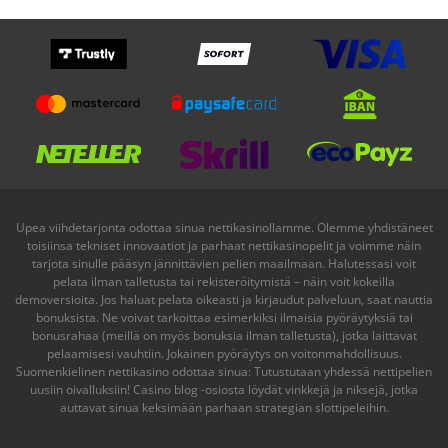
Upea viihdetarjonta odottaa sinua nettikasinollamme. Olemme yhdistäneet
toisiinsa tekniset innovaatiot ja parhaat nettikasinopelit ja voimme näin
tarjota sinulle pääsyn jännittävien pelien maailmaan. Halutessasi voit
pelata ilman talletusta tai rekisteröitymistä – näin voit kokeilla
demoversioita. Jos haluat pelata oikeasti ja kirjaudut palveluun, saat nauttia
bonuksista. Ne voivat tarkoittaa esimerkiksi ilmaisia pyöräytyksiä tai
bonusrahaa (meillä on myös bonuksia ilman talletusta), jotka laittavat
pelaamisesi vauhtiin. Jokainen pyöräytys on voitonmahdollisuus.
Suomenkielinen
nettikasino
odottaa sinua: Tutustutaan yhdessä nettipelien
uusiin oivalluksiin! Casino blog -osiosta löydät vinkkejä ja niksejä, jotka
auttavat sinua keksimään parhaan strategian slottipeleihin.