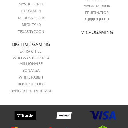
MYSTIC FORCE
MAGIC MIRROR
HORSEMEN
FRUITINATOR
MEDUSA’S LAIR
SUPER 7 REELS
MIGHTY 40
TEXAS TYCOON
MICROGAMING
BIG TIME GAMING
EXTRA CHILLI
WHO WANTS TO BE A
MILLIONAIRE
BONANZA
WHITE RABBIT
BOOK OF GODS
DANGER HIGH VOLTAGE