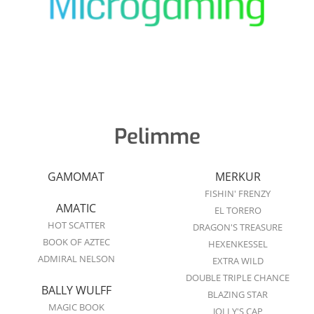
Pelimme
GAMOMAT
MERKUR
FISHIN' FRENZY
AMATIC
EL TORERO
HOT SCATTER
DRAGON'S TREASURE
BOOK OF AZTEC
HEXENKESSEL
ADMIRAL NELSON
EXTRA WILD
DOUBLE TRIPLE CHANCE
BALLY WULFF
BLAZING STAR
MAGIC BOOK
JOLLY'S CAP