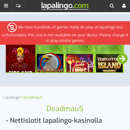
We have hundreds of games ready do play at lapalingo but
unfortunately this one is not available on your device. Please change it
or play similar games:
Lapalingo
Deadmau5
Deadmau5
- Nettislotit lapalingo-kasinolla