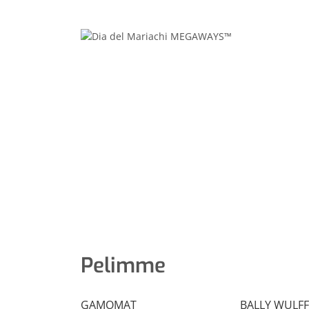
Pelimme
GAMOMAT
BALLY WULFF