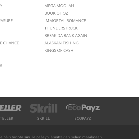
ZY
MEGA MOOLAH
BOOK OF OZ
EASURE
IMMORTAL ROMANCE
THUNDERSTRUCK
BREAK DA BANK AGAIN
LE CHANCE
ALASKAN FISHING
KINGS OF CASH
R
S
TELLER
SKRILL
ECOPAYZ
e näin tarjota sinulle pääsyn jännittävien pelien maailmaan.