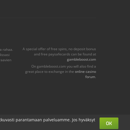
A special offer of free spins, no deposit bonus
aa rahaa.
and free paysafecards can be found at
lissasi
gambleboost.com
raavien
On gambleboost.com you will also find a
great place to exchange in the
online casino
forum
.
atkuvasti parantamaan palveluamme. Jos hyväksyt
OK