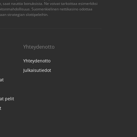
un, saat nauttia bonuksista. Ne voivat tarkoittaa esimerkiksi
n voitonmahdollisuus. Suomenkielinen
nettikasino
odottaa
aan strategian slottipeleihin.
Yhteydenotto
Yhteydenotto
Julkaisutiedot
at
at pelit
t