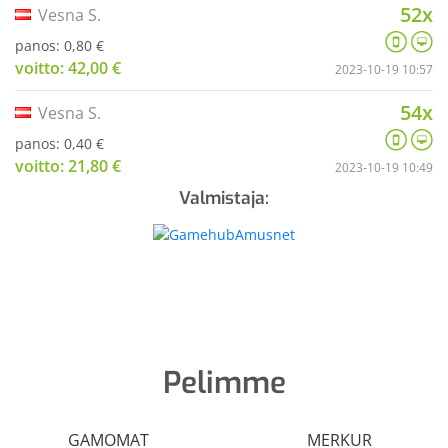
52x
Vesna S.
panos: 0,80 €
voitto: 42,00 €
2023-10-19 10:57
54x
Vesna S.
panos: 0,40 €
voitto: 21,80 €
2023-10-19 10:49
Valmistaja:
Pelimme
GAMOMAT
MERKUR