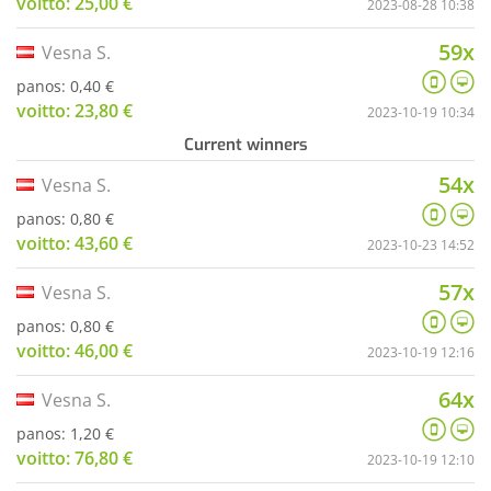
voitto: 25,00 €
2023-08-28 10:38
59x
Vesna S.
panos: 0,40 €
voitto: 23,80 €
2023-10-19 10:34
Current winners
54x
Vesna S.
panos: 0,80 €
voitto: 43,60 €
2023-10-23 14:52
57x
Vesna S.
panos: 0,80 €
voitto: 46,00 €
2023-10-19 12:16
64x
Vesna S.
panos: 1,20 €
voitto: 76,80 €
2023-10-19 12:10