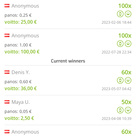
100x
Anonymous
panos: 0,25 €
voitto: 25,00 €
2023-02-06 18:44
100x
Anonymous
panos: 1,00 €
voitto: 100,00 €
2022-07-28 22:34
Current winners
60x
Denis Y.
panos: 0,60 €
voitto: 36,00 €
2023-05-07 04:42
50x
Maya U.
panos: 0,05 €
voitto: 2,50 €
2023-04-08 10:39
60x
Anonymous