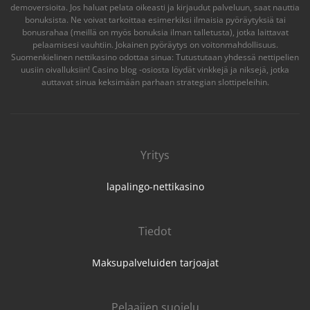
demoversioita. Jos haluat pelata oikeasti ja kirjaudut palveluun, saat nauttia
bonuksista. Ne voivat tarkoittaa esimerkiksi ilmaisia pyöräytyksiä tai
bonusrahaa (meillä on myös bonuksia ilman talletusta), jotka laittavat
pelaamisesi vauhtiin. Jokainen pyöräytys on voitonmahdollisuus.
Suomenkielinen
nettikasino
odottaa sinua: Tutustutaan yhdessä nettipelien
uusiin oivalluksiin! Casino blog -osiosta löydät vinkkejä ja niksejä, jotka
auttavat sinua keksimään parhaan strategian slottipeleihin.
Yritys
lapalingo-nettikasino
Tiedot
Maksupalveluiden tarjoajat
Pelaajien suojelu