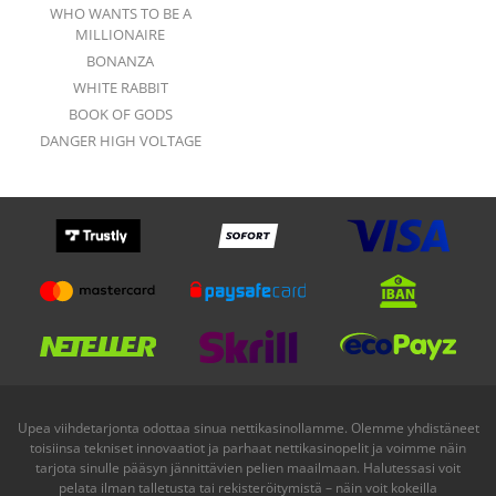
WHO WANTS TO BE A
MILLIONAIRE
BONANZA
WHITE RABBIT
BOOK OF GODS
DANGER HIGH VOLTAGE
Upea viihdetarjonta odottaa sinua nettikasinollamme. Olemme yhdistäneet
toisiinsa tekniset innovaatiot ja parhaat nettikasinopelit ja voimme näin
tarjota sinulle pääsyn jännittävien pelien maailmaan. Halutessasi voit
pelata ilman talletusta tai rekisteröitymistä – näin voit kokeilla