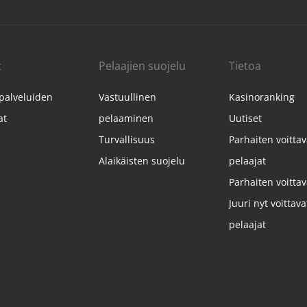
t
Pelaajien suojelu
Tietoa
palveluiden
Vastuullinen
Kasinoranking
at
pelaaminen
Uutiset
Turvallisuus
Parhaiten voittav
Alaikäisten suojelu
pelaajat
Parhaiten voittav
Juuri nyt voittava
pelaajat