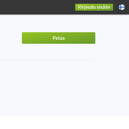
Kirjaudu sisään
Pelaa