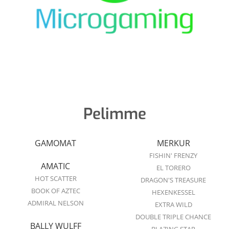
Pelimme
GAMOMAT
MERKUR
FISHIN' FRENZY
AMATIC
EL TORERO
HOT SCATTER
DRAGON'S TREASURE
BOOK OF AZTEC
HEXENKESSEL
ADMIRAL NELSON
EXTRA WILD
DOUBLE TRIPLE CHANCE
BALLY WULFF