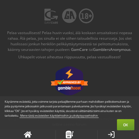
Pelaa vastuullisesti! Pelaa huvin vuoksi, älä koskaan ansaitaksesi nopeaa
rahaa. Älä pelaa, jos sinulla ei ole siihen taloudellisia resursseja. Jos olet
huolissasi jonkun henkilön pelikäyttäytymisestä tai pelitottumuksista,
käänny seuraavien tahojen puoleen:
GamCare
tai
GamblersAnonymous
.
Uhkapelit voivat aiheuttaa riippuvuutta, pelaa vastuullisesti!
Käytämme evästeitä, jotta voimme tarjota pelaajillemme parhaan mahdollisen pelikokemuksen ja
A special offer of free spins, no deposit bonus and free paysafecards can
jotta pystymme jatkossakin jatkuvasti parantamaan palveluamme. Jos hyväksyt evästeiden käytön,
be found at
gambleboost.com
klikkaa “OK”. Jos et hyväksy evästeiden käyttöä, sivusto ei välttämättä toimi aina kuten se on
tarkoitettu.
Mene tästä evästeiden käyttöehtoihin ja yksityisyyssehtoihin
On gambleboost.com you will also find a great place to exchange in the
online casino forum
.
OK