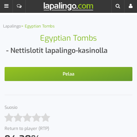
Lapalingo
Egyptian Tombs
Egyptian Tombs
- Nettislotit lapalingo-kasinolla
Pelaa
Suosio
Return to player (RTP)