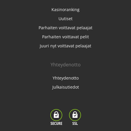
Kasinoranking
Uutiset
Parhaiten voittavat pelaajat
Parhaiten voittavat pelit
Juuri nyt voittavat pelaajat
Yhteydenotto
Yhteydenotto
Julkaisutiedot