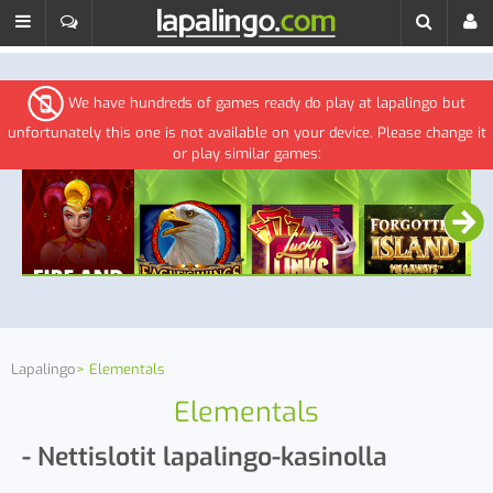
We have hundreds of games ready do play at lapalingo but
unfortunately this one is not available on your device. Please change it
or play similar games:
Lapalingo
Elementals
Elementals
- Nettislotit lapalingo-kasinolla