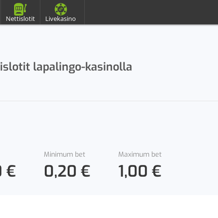
Nettislotit
Livekasino
tislotit lapalingo-kasinolla
Minimum bet
Maximum bet
0 €
0,20 €
1,00 €