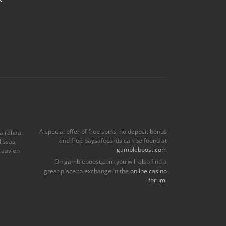
A special offer of free spins, no deposit bonus
aa rahaa.
and free paysafecards can be found at
lissasi
gambleboost.com
raavien
On gambleboost.com you will also find a
great place to exchange in the
online casino
forum
.