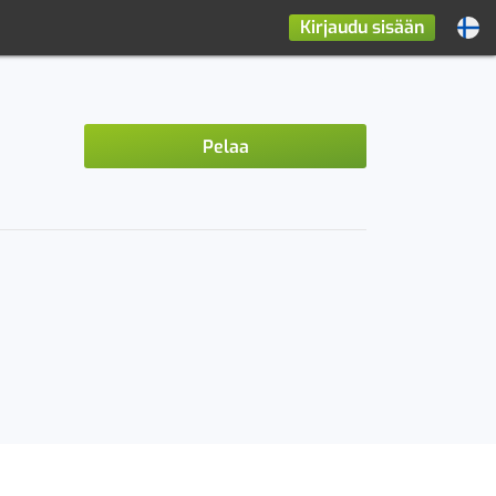
Kirjaudu sisään
Pelaa