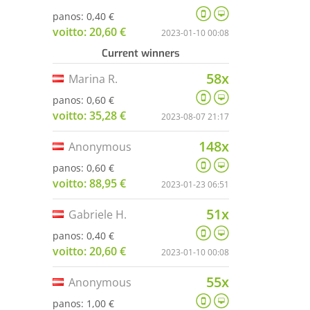
panos: 0,40 €
voitto: 20,60 €
2023-01-10 00:08
Current winners
58x
Marina R.
panos: 0,60 €
voitto: 35,28 €
2023-08-07 21:17
148x
Anonymous
panos: 0,60 €
voitto: 88,95 €
2023-01-23 06:51
51x
Gabriele H.
panos: 0,40 €
voitto: 20,60 €
2023-01-10 00:08
55x
Anonymous
panos: 1,00 €