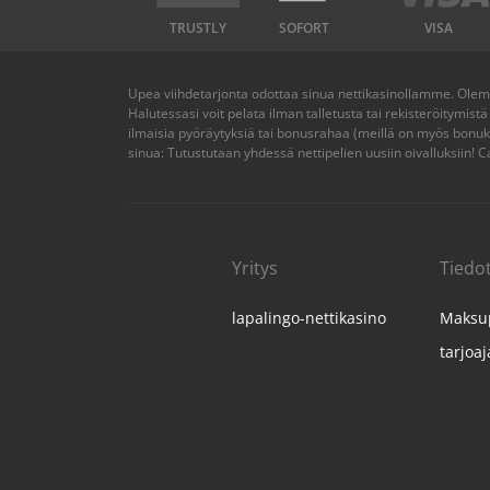
TRUSTLY
SOFORT
VISA
Upea viihdetarjonta odottaa sinua nettikasinollamme. Olemme
Halutessasi voit pelata ilman talletusta tai rekisteröitymistä
ilmaisia pyöräytyksiä tai bonusrahaa (meillä on myös bonuks
sinua: Tutustutaan yhdessä nettipelien uusiin oivalluksiin! C
Yritys
Tiedo
lapalingo-nettikasino
Maksu
tarjoaj