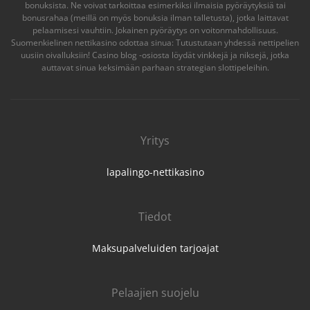
bonuksista. Ne voivat tarkoittaa esimerkiksi ilmaisia pyöräytyksiä tai
bonusrahaa (meillä on myös bonuksia ilman talletusta), jotka laittavat
pelaamisesi vauhtiin. Jokainen pyöräytys on voitonmahdollisuus.
Suomenkielinen
nettikasino
odottaa sinua: Tutustutaan yhdessä nettipelien
uusiin oivalluksiin! Casino blog -osiosta löydät vinkkejä ja niksejä, jotka
auttavat sinua keksimään parhaan strategian slottipeleihin.
Yritys
lapalingo-nettikasino
Tiedot
Maksupalveluiden tarjoajat
Pelaajien suojelu