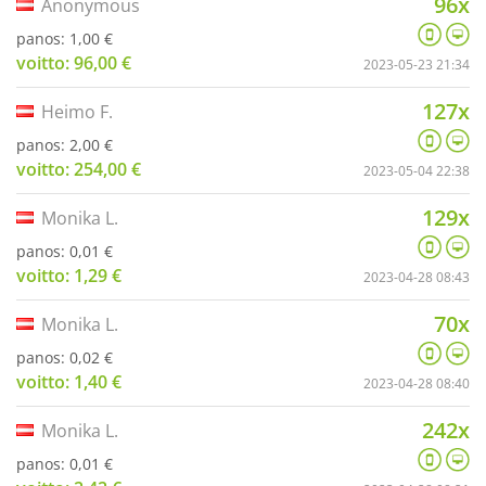
96x
Anonymous
panos: 1,00 €
voitto: 96,00 €
2023-05-23 21:34
127x
Heimo F.
panos: 2,00 €
voitto: 254,00 €
2023-05-04 22:38
129x
Monika L.
panos: 0,01 €
voitto: 1,29 €
2023-04-28 08:43
70x
Monika L.
panos: 0,02 €
voitto: 1,40 €
2023-04-28 08:40
242x
Monika L.
panos: 0,01 €