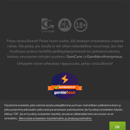
Pelaa vastuullisesti! Pelaa huvin vuoksi, älä koskaan ansaitaksesi nopeaa
rahaa. Älä pelaa, jos sinulla ei ole siihen taloudellisia resursseja. Jos olet
huolissasi jonkun henkilön pelikäyttäytymisestä tai pelitottumuksista,
käänny seuraavien tahojen puoleen:
GamCare
tai
GamblersAnonymous
.
Uhkapelit voivat aiheuttaa riippuvuutta, pelaa vastuullisesti!
Käytämme evästeitä, jotta voimme tarjota pelaajillemme parhaan mahdollisen pelikokemuksen ja
A special offer of free spins, no deposit bonus and free paysafecards can
jotta pystymme jatkossakin jatkuvasti parantamaan palveluamme. Jos hyväksyt evästeiden käytön,
be found at
gambleboost.com
klikkaa “OK”. Jos et hyväksy evästeiden käyttöä, sivusto ei välttämättä toimi aina kuten se on
tarkoitettu.
Mene tästä evästeiden käyttöehtoihin ja yksityisyyssehtoihin
On gambleboost.com you will also find a great place to exchange in the
online casino forum
.
OK