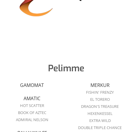
Pelimme
GAMOMAT
MERKUR
FISHIN' FRENZY
AMATIC
EL TORERO
HOT SCATTER
DRAGON'S TREASURE
BOOK OF AZTEC
HEXENKESSEL
ADMIRAL NELSON
EXTRA WILD
DOUBLE TRIPLE CHANCE