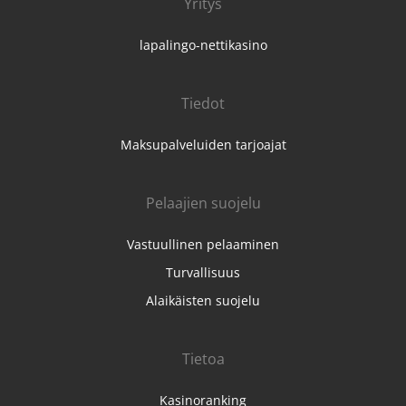
Yritys
lapalingo-nettikasino
Tiedot
Maksupalveluiden tarjoajat
Pelaajien suojelu
Vastuullinen pelaaminen
Turvallisuus
Alaikäisten suojelu
Tietoa
Kasinoranking