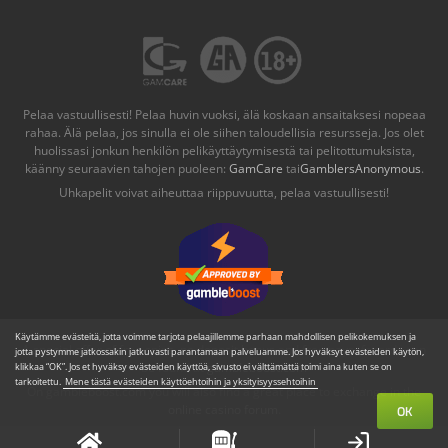
Pelaa vastuullisesti! Pelaa huvin vuoksi, älä koskaan ansaitaksesi nopeaa
rahaa. Älä pelaa, jos sinulla ei ole siihen taloudellisia resursseja. Jos olet
huolissasi jonkun henkilön pelikäyttäytymisestä tai pelitottumuksista,
käänny seuraavien tahojen puoleen:
GamCare
tai
GamblersAnonymous
.
Uhkapelit voivat aiheuttaa riippuvuutta, pelaa vastuullisesti!
Käytämme evästeitä, jotta voimme tarjota pelaajillemme parhaan mahdollisen pelikokemuksen ja
A special offer of free spins, no deposit bonus and free paysafecards can
jotta pystymme jatkossakin jatkuvasti parantamaan palveluamme. Jos hyväksyt evästeiden käytön,
be found at
gambleboost.com
klikkaa “OK”. Jos et hyväksy evästeiden käyttöä, sivusto ei välttämättä toimi aina kuten se on
tarkoitettu.
Mene tästä evästeiden käyttöehtoihin ja yksityisyyssehtoihin
On gambleboost.com you will also find a great place to exchange in the
online casino forum
.
OK