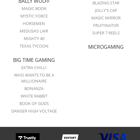
BALLY WULFF
BLAZING STAR
MAGIC BOOK
JOLLY'S CAP
MYSTIC FORCE
MAGIC MIRROR
HORSEMEN
FRUITINATOR
MEDUSA’S LAIR
SUPER 7 REELS
MIGHTY 40
TEXAS TYCOON
MICROGAMING
BIG TIME GAMING
EXTRA CHILLI
WHO WANTS TO BE A
MILLIONAIRE
BONANZA
WHITE RABBIT
BOOK OF GODS
DANGER HIGH VOLTAGE