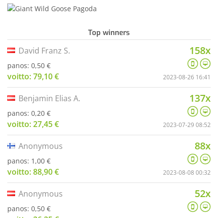
Top winners
158x
David Franz S.
panos: 0,50 €
voitto: 79,10 €
2023-08-26 16:41
137x
Benjamin Elias A.
panos: 0,20 €
voitto: 27,45 €
2023-07-29 08:52
88x
Anonymous
panos: 1,00 €
voitto: 88,90 €
2023-08-08 00:32
52x
Anonymous
panos: 0,50 €