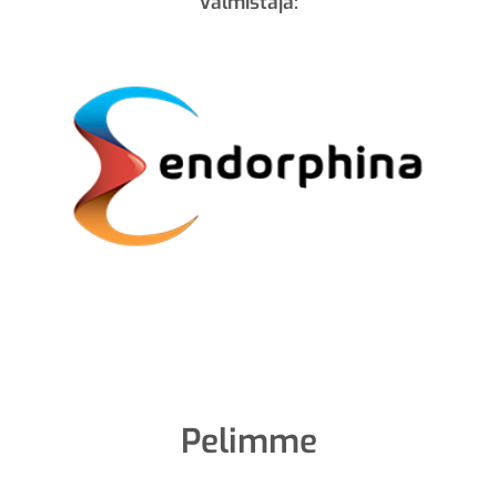
Valmistaja:
Pelimme