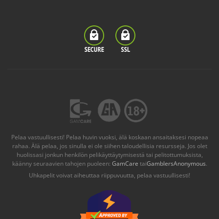
Pelaa vastuullisesti! Pelaa huvin vuoksi, älä koskaan ansaitaksesi nopeaa
rahaa. Älä pelaa, jos sinulla ei ole siihen taloudellisia resursseja. Jos olet
huolissasi jonkun henkilön pelikäyttäytymisestä tai pelitottumuksista,
käänny seuraavien tahojen puoleen:
GamCare
tai
GamblersAnonymous
.
Uhkapelit voivat aiheuttaa riippuvuutta, pelaa vastuullisesti!