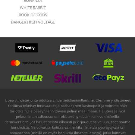
BONANZA
WHITE RABBIT
BOOK OF GODS
DANGER HIGH VOLTAGE
Upea viihdetarjonta odottaa sinua nettikasinollamme. Olemme yhdistäneet
toisiinsa tekniset innovaatiot ja parhaat nettikasinopelit ja voimme näin
tarjota sinulle pääsyn jännittävien pelien maailmaan. Halutessasi voit
pelata ilman talletusta tai rekisteröitymistä – näin voit kokeilla
demoversioita. Jos haluat pelata oikeasti ja kirjaudut palveluun, saat nauttia
bonuksista. Ne voivat tarkoittaa esimerkiksi ilmaisia pyöräytyksiä tai
bonusrahaa (meillä on myös bonuksia ilman talletusta), jotka laittavat