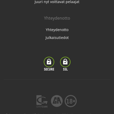
Juuri nyt voittavat pelaajat
Yhteydenotto
Yhteydenotto
Julkaisutiedot