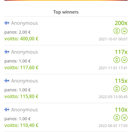
Top winners
200x
Anonymous
panos: 2,00 €
voitto: 400,00 €
2021-10-01 00:07
117x
Anonymous
panos: 1,00 €
voitto: 117,60 €
2021-11-01 17:41
115x
Anonymous
panos: 1,00 €
voitto: 115,80 €
2022-05-13 00:45
110x
Anonymous
panos: 1,00 €
voitto: 110,40 €
2022-06-01 17:50