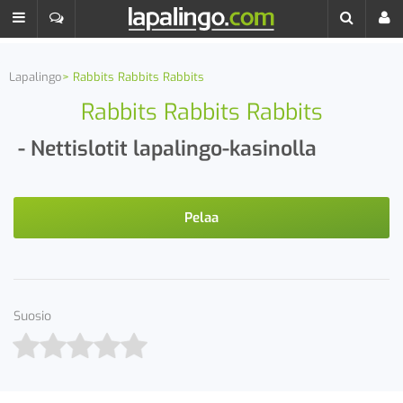
Lapalingo
Rabbits Rabbits Rabbits
Rabbits Rabbits Rabbits
- Nettislotit lapalingo-kasinolla
Pelaa
Suosio