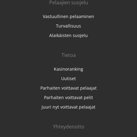
Pelaajien suojelu
Vastuullinen pelaaminen
Turvallisuus
Alaikäisten suojelu
Tietoa
Kasinoranking
Uutiset
Parhaiten voittavat pelaajat
Parhaiten voittavat pelit
Juuri nyt voittavat pelaajat
Yhteydenotto