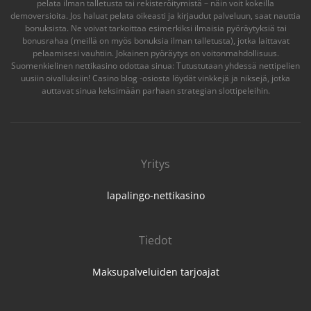
pelata ilman talletusta tai rekisteröitymistä – näin voit kokeilla
demoversioita. Jos haluat pelata oikeasti ja kirjaudut palveluun, saat nauttia
bonuksista. Ne voivat tarkoittaa esimerkiksi ilmaisia pyöräytyksiä tai
bonusrahaa (meillä on myös bonuksia ilman talletusta), jotka laittavat
pelaamisesi vauhtiin. Jokainen pyöräytys on voitonmahdollisuus.
Suomenkielinen
nettikasino
odottaa sinua: Tutustutaan yhdessä nettipelien
uusiin oivalluksiin! Casino blog -osiosta löydät vinkkejä ja niksejä, jotka
auttavat sinua keksimään parhaan strategian slottipeleihin.
Yritys
lapalingo-nettikasino
Tiedot
Maksupalveluiden tarjoajat