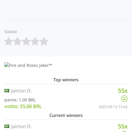
Suosio
Top winners
55x
Jairton D.
panos: 1,00 BRL
voitto: 55,00 BRL
2023-09-12 15:42
Current winners
55x
Jairton D.