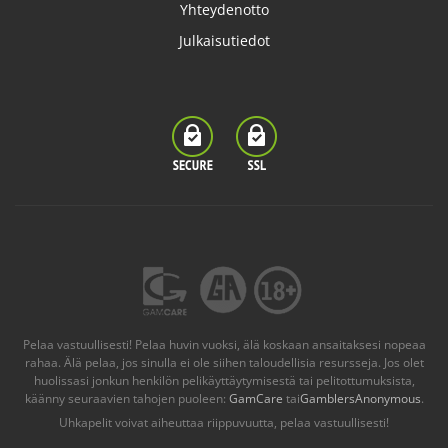
Yhteydenotto
Julkaisutiedot
Pelaa vastuullisesti! Pelaa huvin vuoksi, älä koskaan ansaitaksesi nopeaa
rahaa. Älä pelaa, jos sinulla ei ole siihen taloudellisia resursseja. Jos olet
huolissasi jonkun henkilön pelikäyttäytymisestä tai pelitottumuksista,
käänny seuraavien tahojen puoleen:
GamCare
tai
GamblersAnonymous
.
Uhkapelit voivat aiheuttaa riippuvuutta, pelaa vastuullisesti!