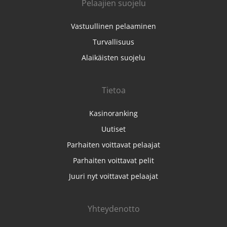
Pelaajien suojelu
Vastuullinen pelaaminen
Turvallisuus
Alaikäisten suojelu
Tietoa
Kasinoranking
Uutiset
Parhaiten voittavat pelaajat
Parhaiten voittavat pelit
Juuri nyt voittavat pelaajat
Yhteydenotto