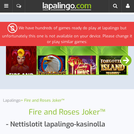
We have hundreds of games ready do play at lapalingo but
unfortunately this one is not available on your device. Please change it
or play similar games:
Lapalingo
Fire and Roses Joker™
Fire and Roses Joker™
- Nettislotit lapalingo-kasinolla