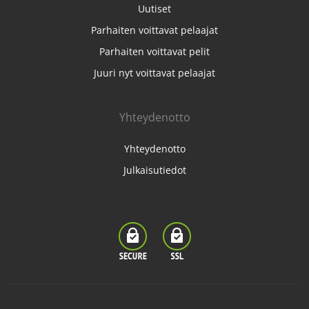
Uutiset
Parhaiten voittavat pelaajat
Parhaiten voittavat pelit
Juuri nyt voittavat pelaajat
Yhteydenotto
Yhteydenotto
Julkaisutiedot