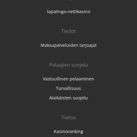
lapalingo-nettikasino
Tiedot
Maksupalveluiden tarjoajat
Pelaajien suojelu
Vastuullinen pelaaminen
Turvallisuus
Alaikäisten suojelu
Tietoa
Kasinoranking