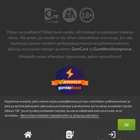
Pelaa vastuullisesti! Pelaa huvin vuoksi, älä koskaan ansaitaksesi nopeaa
rahaa. Älä pelaa, jos sinulla ei ole siihen taloudellisia resursseja. Jos olet
huolissasi jonkun henkilön pelikäyttäytymisestä tai pelitottumuksista,
käänny seuraavien tahojen puoleen:
GamCare
tai
GamblersAnonymous
.
Uhkapelit voivat aiheuttaa riippuvuutta, pelaa vastuullisesti!
Käytämme evästeitä, jotta voimme tarjota pelaajillemme parhaan mahdollisen pelikokemuksen ja
A special offer of free spins, no deposit bonus and free paysafecards can
jotta pystymme jatkossakin jatkuvasti parantamaan palveluamme. Jos hyväksyt evästeiden käytön,
be found at
gambleboost.com
klikkaa “OK”. Jos et hyväksy evästeiden käyttöä, sivusto ei välttämättä toimi aina kuten se on
tarkoitettu.
Mene tästä evästeiden käyttöehtoihin ja yksityisyyssehtoihin
On gambleboost.com you will also find a great place to exchange in the
online casino forum
.
OK