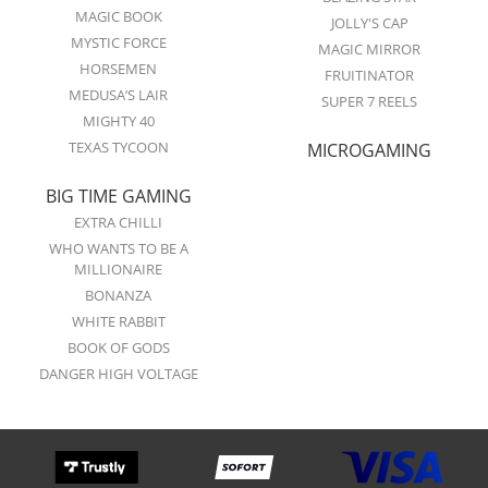
MAGIC BOOK
JOLLY'S CAP
MYSTIC FORCE
MAGIC MIRROR
HORSEMEN
FRUITINATOR
MEDUSA’S LAIR
SUPER 7 REELS
MIGHTY 40
TEXAS TYCOON
MICROGAMING
BIG TIME GAMING
EXTRA CHILLI
WHO WANTS TO BE A
MILLIONAIRE
BONANZA
WHITE RABBIT
BOOK OF GODS
DANGER HIGH VOLTAGE