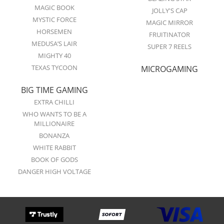
MAGIC BOOK
JOLLY'S CAP
MYSTIC FORCE
MAGIC MIRROR
HORSEMEN
FRUITINATOR
MEDUSA’S LAIR
SUPER 7 REELS
MIGHTY 40
TEXAS TYCOON
MICROGAMING
BIG TIME GAMING
EXTRA CHILLI
WHO WANTS TO BE A
MILLIONAIRE
BONANZA
WHITE RABBIT
BOOK OF GODS
DANGER HIGH VOLTAGE