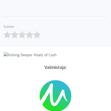
Suosio
Valmistaja: