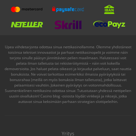
Upea viihdetarjonta odottaa sinua nettikasinollamme. Olemme yhdistäneet
toisiinsa tekniset innovaatiot ja parhaat nettikasinopelit ja voimme näin
tarjota sinulle pääsyn jännittävien pelien maailmaan. Halutessasi voit
pelata ilman talletusta tai rekisteröitymistä – näin voit kokeilla
demoversioita. Jos haluat pelata oikeasti ja kirjaudut palveluun, saat nauttia
bonuksista. Ne voivat tarkoittaa esimerkiksi ilmaisia pyöräytyksiä tai
bonusrahaa (meillä on myös bonuksia ilman talletusta), jotka laittavat
pelaamisesi vauhtiin. Jokainen pyöräytys on voitonmahdollisuus.
Suomenkielinen
nettikasino
odottaa sinua: Tutustutaan yhdessä nettipelien
uusiin oivalluksiin! Casino blog -osiosta löydät vinkkejä ja niksejä, jotka
auttavat sinua keksimään parhaan strategian slottipeleihin.
Yritys