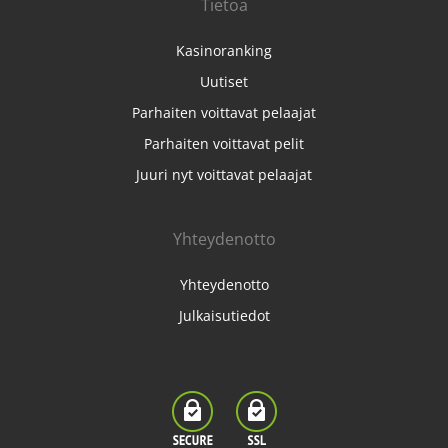
Tietoa
Kasinoranking
Uutiset
Parhaiten voittavat pelaajat
Parhaiten voittavat pelit
Juuri nyt voittavat pelaajat
Yhteydenotto
Yhteydenotto
Julkaisutiedot