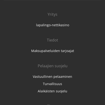
Yritys
lapalingo-nettikasino
Tiedot
Maksupalveluiden tarjoajat
Pelaajien suojelu
Vastuullinen pelaaminen
Turvallisuus
Alaikäisten suojelu