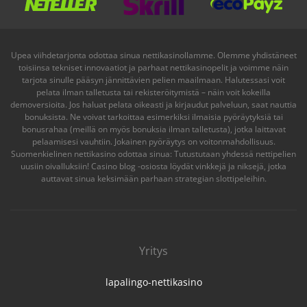
Upea viihdetarjonta odottaa sinua nettikasinollamme. Olemme yhdistäneet
toisiinsa tekniset innovaatiot ja parhaat nettikasinopelit ja voimme näin
tarjota sinulle pääsyn jännittävien pelien maailmaan. Halutessasi voit
pelata ilman talletusta tai rekisteröitymistä – näin voit kokeilla
demoversioita. Jos haluat pelata oikeasti ja kirjaudut palveluun, saat nauttia
bonuksista. Ne voivat tarkoittaa esimerkiksi ilmaisia pyöräytyksiä tai
bonusrahaa (meillä on myös bonuksia ilman talletusta), jotka laittavat
pelaamisesi vauhtiin. Jokainen pyöräytys on voitonmahdollisuus.
Suomenkielinen
nettikasino
odottaa sinua: Tutustutaan yhdessä nettipelien
uusiin oivalluksiin! Casino blog -osiosta löydät vinkkejä ja niksejä, jotka
auttavat sinua keksimään parhaan strategian slottipeleihin.
Yritys
lapalingo-nettikasino