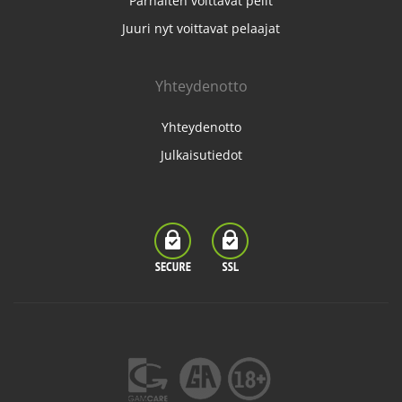
Parhaiten voittavat pelit
Juuri nyt voittavat pelaajat
Yhteydenotto
Yhteydenotto
Julkaisutiedot