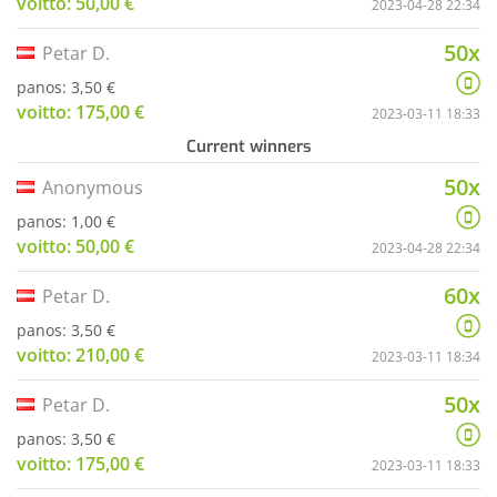
voitto: 50,00 €
2023-04-28 22:34
50x
Petar D.
panos: 3,50 €
voitto: 175,00 €
2023-03-11 18:33
Current winners
50x
Anonymous
panos: 1,00 €
voitto: 50,00 €
2023-04-28 22:34
60x
Petar D.
panos: 3,50 €
voitto: 210,00 €
2023-03-11 18:34
50x
Petar D.
panos: 3,50 €
voitto: 175,00 €
2023-03-11 18:33