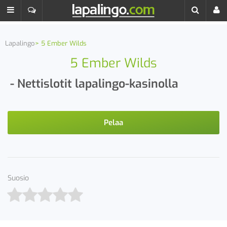
Lapalingo
5 Ember Wilds
5 Ember Wilds
- Nettislotit lapalingo-kasinolla
Pelaa
Suosio