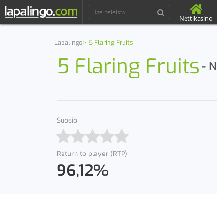
Nettikasino
Lapalingo
5 Flaring Fruits
5 Flaring Fruits
- N
Suosio
Return to player (RTP)
96,12
%