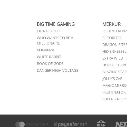
BIG TIME GAMING
MERKUR
EXTRA CHILLI
FISHIN' FREN
WHO WANTS TO BE A
EL TORERO
MILLIONAIRE
DRAGON'S TR
BONANZA
HEXENKESSEL
WHITE RABBIT
EXTRA WILD
BOOK OF GODS
DOUBLE TRIP
DANGER HIGH VOLTAGE
BLAZING STAR
JOLLY'S CAP
MAGIC MIRRO
FRUITINATOR
SUPER 7 REEL