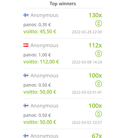
Top winners
130x
Anonymous
panos: 0,35 €
voitto: 45,50 €
2022-02-28 22:00
112x
Anonymous
panos: 1,00 €
voitto: 112,00 €
2022-03-08 14:24
100x
Anonymous
panos: 0,50 €
voitto: 50,00 €
2022-03-03 01:41
100x
Anonymous
panos: 0,50 €
voitto: 50,00 €
2022-03-02 23:57
67x
Anonymous