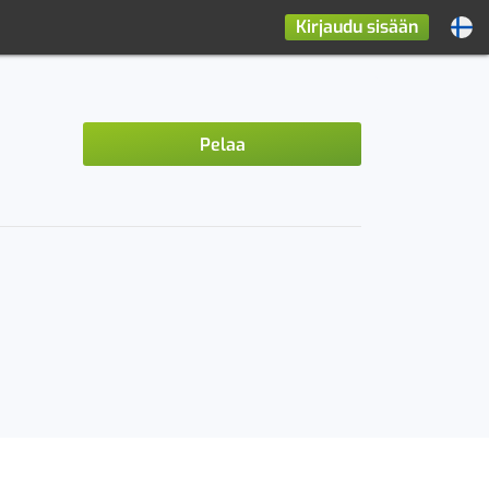
Kirjaudu sisään
Pelaa