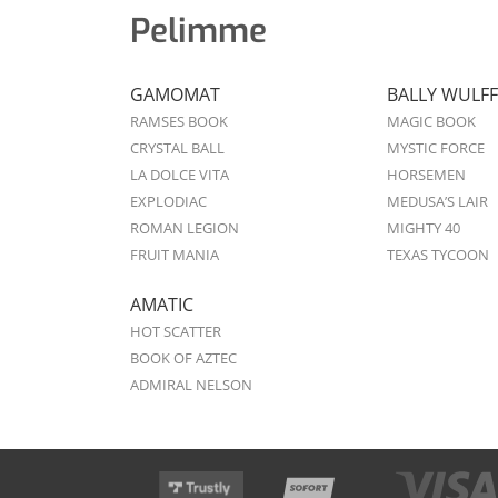
Pelimme
GAMOMAT
BALLY WULFF
RAMSES BOOK
MAGIC BOOK
CRYSTAL BALL
MYSTIC FORCE
LA DOLCE VITA
HORSEMEN
EXPLODIAC
MEDUSA’S LAIR
ROMAN LEGION
MIGHTY 40
FRUIT MANIA
TEXAS TYCOON
AMATIC
HOT SCATTER
BOOK OF AZTEC
ADMIRAL NELSON