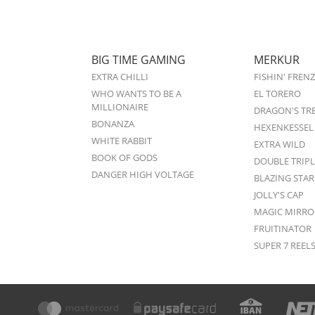
BIG TIME GAMING
MERKUR
EXTRA CHILLI
FISHIN' FREN
WHO WANTS TO BE A
EL TORERO
MILLIONAIRE
DRAGON'S TR
BONANZA
HEXENKESSEL
WHITE RABBIT
EXTRA WILD
BOOK OF GODS
DOUBLE TRIP
DANGER HIGH VOLTAGE
BLAZING STAR
JOLLY'S CAP
MAGIC MIRRO
FRUITINATOR
SUPER 7 REEL