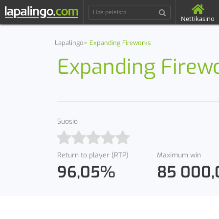
Nettikasino
Lapalingo
Expanding Fireworks
Expanding Firew
Suosio
Return to player (RTP)
Maximum win
96,05
%
85 000,