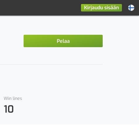
Kirjaudu sisään
Pelaa
Win lines
10