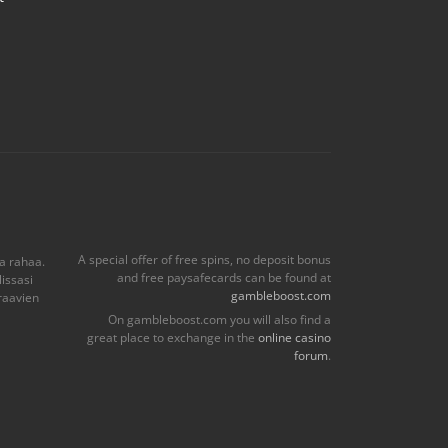
A special offer of free spins, no deposit bonus
aa rahaa.
and free paysafecards can be found at
lissasi
gambleboost.com
raavien
On gambleboost.com you will also find a
great place to exchange in the
online casino
forum
.