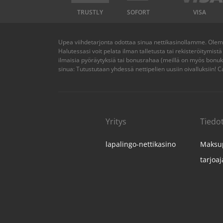
TRUSTLY
SOFORT
VISA
Upea viihdetarjonta odottaa sinua nettikasinollamme. Olemme
Halutessasi voit pelata ilman talletusta tai rekisteröitymistä
ilmaisia pyöräytyksiä tai bonusrahaa (meillä on myös bonuks
sinua: Tutustutaan yhdessä nettipelien uusiin oivalluksiin! C
Yritys
Tiedo
lapalingo-nettikasino
Maksu
tarjoaj