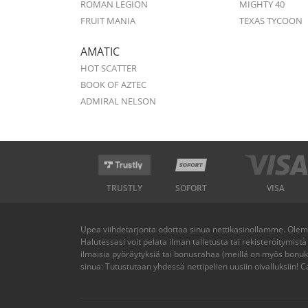
ROMAN LEGION
MIGHTY 40
FRUIT MANIA
TEXAS TYCOON
AMATIC
HOT SCATTER
BOOK OF AZTEC
ADMIRAL NELSON
TRUSTLY
SOFORT
VISA
Upea viihdetarjonta odottaa sinua nettikasinollamme. Olemme
Halutessasi voit pelata ilman talletusta tai rekisteröitymistä
ilmaisia pyöräytyksiä tai bonusrahaa (meillä on myös bonuks
sinua: Tutustutaan yhdessä nettipelien uusiin oivalluksiin! C