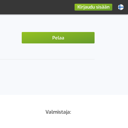
Kirjaudu sisään
Pelaa
Valmistaja: