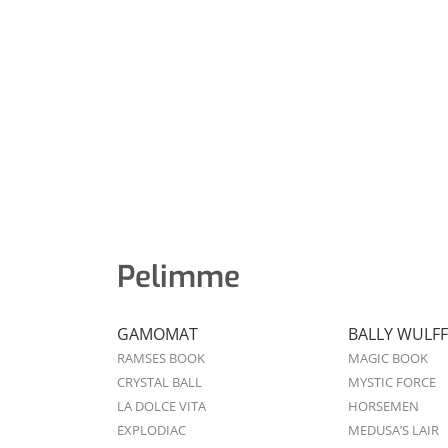
Pelimme
GAMOMAT
BALLY WULFF
RAMSES BOOK
MAGIC BOOK
CRYSTAL BALL
MYSTIC FORCE
LA DOLCE VITA
HORSEMEN
EXPLODIAC
MEDUSA’S LAIR