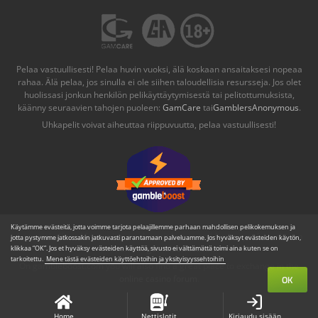
Pelaa vastuullisesti! Pelaa huvin vuoksi, älä koskaan ansaitaksesi nopeaa
rahaa. Älä pelaa, jos sinulla ei ole siihen taloudellisia resursseja. Jos olet
huolissasi jonkun henkilön pelikäyttäytymisestä tai pelitottumuksista,
käänny seuraavien tahojen puoleen:
GamCare
tai
GamblersAnonymous
.
Uhkapelit voivat aiheuttaa riippuvuutta, pelaa vastuullisesti!
Käytämme evästeitä, jotta voimme tarjota pelaajillemme parhaan mahdollisen pelikokemuksen ja
A special offer of free spins, no deposit bonus and free paysafecards can
jotta pystymme jatkossakin jatkuvasti parantamaan palveluamme. Jos hyväksyt evästeiden käytön,
be found at
gambleboost.com
klikkaa “OK”. Jos et hyväksy evästeiden käyttöä, sivusto ei välttämättä toimi aina kuten se on
tarkoitettu.
Mene tästä evästeiden käyttöehtoihin ja yksityisyyssehtoihin
On gambleboost.com you will also find a great place to exchange in the
online casino forum
.
OK
Home
Nettislotit
Kirjaudu sisään