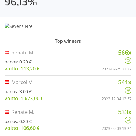
96,13
%
Top winners
566x
Renate M.
panos: 0,20 €
voitto: 113,20 €
2022-09-25 21:27
541x
Marcel M.
panos: 3,00 €
voitto: 1 623,00 €
2022-12-04 12:57
533x
Renate M.
panos: 0,20 €
voitto: 106,60 €
2023-09-03 13:24